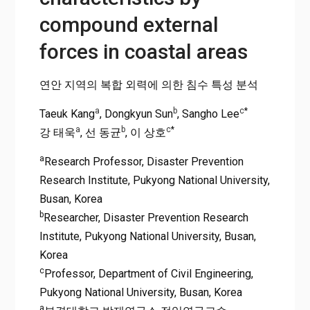
compound external
forces in coastal areas
연안 지역의 복합 외력에 의한 침수 특성 분석
a
b
c
*
Taeuk Kang
, Dongkyun Sun
, Sangho Lee
a
b
c
*
강 태욱
, 선 동균
, 이 상호
a
Research Professor, Disaster Prevention
Research Institute, Pukyong National University,
Busan, Korea
b
Researcher, Disaster Prevention Research
Institute, Pukyong National University, Busan,
Korea
c
Professor, Department of Civil Engineering,
Pukyong National University, Busan, Korea
a