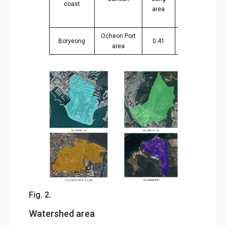
coast
area
high
le
Ocheon Port
High tide
Boryeong
0.41
area
level
Fig. 2.
Watershed area