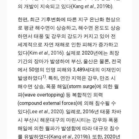
의 개발이 지속되고 있다(
Kang
et al
., 2019b
).
한편, 최근 기후변화에 따른 지구 온난화 현상으
로 평균 해수면이 상승하고, 해수면 온도도 상승
하면서 태풍 및 강우의 강도가 커지고 있어 전
세계적으로 자연 재해로 인한 피해가 증가하고
있다(
Kim
et al
., 2016
). 실제로 2020년에는 최장
기간의 장마가 발생하여 부산, 울산은 물론, 전국
에서 50명의 인명 피해와 3,489세대의 이재민이
1)
발생하였다
. 특히, 연안 지역은 강우, 만조 시
해수면 상승, 폭풍 해일(storm surge)에 의한 월
파(wave overtopping) 등 복합적인 외력
(compound external forces)에 의해 침수될 수
있다(
Lee
et al
., 2020
). 일례로, 2016년 태풍 차바
시 부산시 해운대구의 마린시티는 강우와 폭풍
해일에 의한 월파가 발생함에 따라 대규모 침수
를 유발하였다(
Kang
et al
., 2019b
). 또한, 2020년