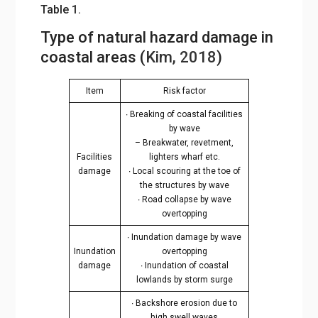
Table 1.
Type of natural hazard damage in
coastal areas (
Kim, 2018
)
Item
Risk factor
∙ Breaking of coastal facilities
by wave
– Breakwater, revetment,
Facilities
lighters wharf etc.
damage
∙ Local scouring at the toe of
the structures by wave
∙ Road collapse by wave
overtopping
∙ Inundation damage by wave
Inundation
overtopping
damage
∙ Inundation of coastal
lowlands by storm surge
∙ Backshore erosion due to
high swell waves