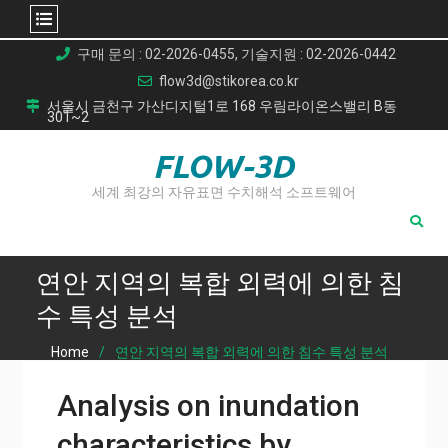
Skip
구매 문의 : 02-2026-0455, 기술지원 : 02-2026-0442
to
flow3d@stikorea.co.kr
content
서울시 금천구 가산디지털1로 168 우림라이온스밸리 B동
301~2
FLOW-3D
세계 최강의 자유표면 수치해석 소프트웨어
연안 지역의 복합 외력에 의한 침
수 특성 분석
Home
연안 지역의 복합 외력에 의한 침수 특성 분석
Analysis on inundation
characteristics by