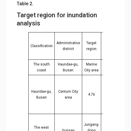
Table 2.
Target region for inundation
analysis
Ma
Administrative
Target
Area
Classification
caus
2
district
region
(km
)
inund
The south
Haundae-gu,
Marine
Wa
0.53
coast
Busan
City area
overt
Poor
interior
Haundae-gu,
Centum City
drainage
4.76
Busan
area
at high
tide
level
Po
Jungang-
inte
The west
Gunsan
dong
0.79
drain