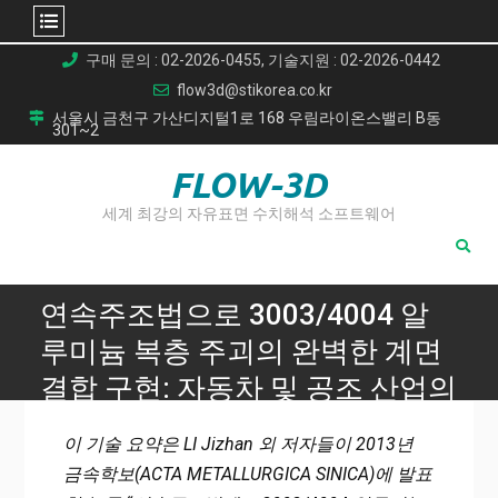
Skip
구매 문의 : 02-2026-0455, 기술지원 : 02-2026-0442
to
flow3d@stikorea.co.kr
content
서울시 금천구 가산디지털1로 168 우림라이온스밸리 B동
301~2
FLOW-3D
세계 최강의 자유표면 수치해석 소프트웨어
연속주조법으로 3003/4004 알
루미늄 복층 주괴의 완벽한 계면
결합 구현: 자동차 및 공조 산업의
혁신
이 기술 요약은 LI Jizhan 외 저자들이 2013년
Home
금속학보(АСТА МЕTALLURGICA SINICA)에 발표
연속주조법으로 3003/4004 알루미늄 복층 주괴의 완벽한 계