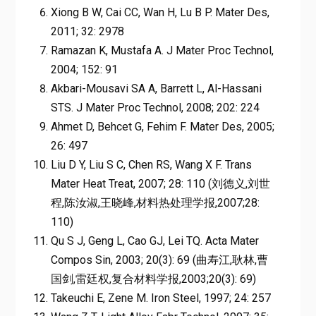
Xiong B W, Cai CC, Wan H, Lu B P. Mater Des,
2011; 32: 2978
Ramazan K, Mustafa A. J Mater Proc Technol,
2004; 152: 91
Akbari-Mousavi SA A, Barrett L, Al-Hassani
STS. J Mater Proc Technol, 2008; 202: 224
Ahmet D, Behcet G, Fehim F. Mater Des, 2005;
26: 497
Liu D Y, Liu S C, Chen RS, Wang X F. Trans
Mater Heat Treat, 2007; 28: 110 (刘德义,刘世
程,陈汝淑,王晓峰,材料热处理学报,2007;28:
110)
Qu S J, Geng L, Cao GJ, Lei TQ. Acta Mater
Compos Sin, 2003; 20(3): 69 (曲寿江,耿林,曹
国剑,雷廷权,复合材料学报,2003;20(3): 69)
Takeuchi E, Zene M. Iron Steel, 1997; 24: 257