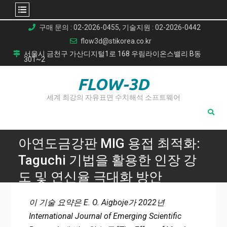
Skip
구매 문의 : 02-2026-0455, 기술지원 : 02-2026-0442
to
flow3d@stikorea.co.kr
content
서울시 금천구 가산디지털1로 168 우림라이온스밸리 B동
301~2
FLOW-3D
세계 최강의 자유표면 수치해석 소프트웨어
아연도금강판 MIG 용접 최적화:
Taguchi 기법을 활용한 인장 강
도 및 연신율 극대화 방안
Home
이 기술 요약은 E. O. Aigboje가 2022년
아연도금강판 MIG 용접 최적화: Taguchi 기법을 활용한 인장
International Journal of Emerging Scientific
강도 및 연신율 극대화 방안