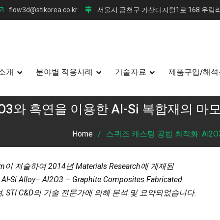
flow3d@stikorea.co.kr
서울시 금천구 가산디지털1로 168 우림라
소개
분야별 적용사례
기술자료
제품구입/해석
O3와 흑연을 이용한 Al-Si 복합재의 마
Home
스퀴즈 캐스팅 공법 최적화: Al2O
am이 저술하여 2014년 Materials Research에 게재된
c Al-Si Alloy– Al2O3 – Graphite Composites Fabricated
로 하며, STI C&D의 기술 전문가에 의해 분석 및 요약되었습니다.