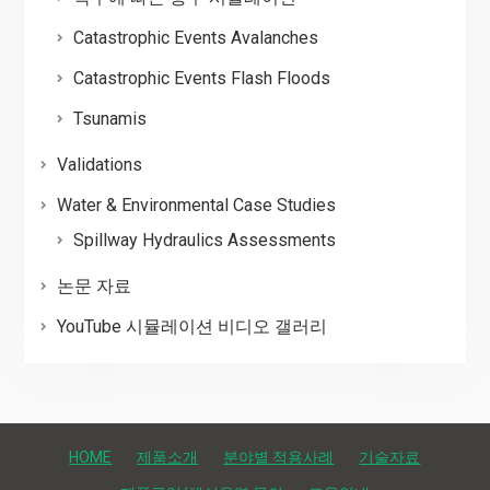
Catastrophic Events Avalanches
Catastrophic Events Flash Floods
Tsunamis
Validations
Water & Environmental Case Studies
Spillway Hydraulics Assessments
논문 자료
YouTube 시뮬레이션 비디오 갤러리
HOME
제품소개
분야별 적용사례
기술자료