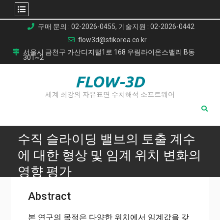
Skip
구매 문의 : 02-2026-0455, 기술지원 : 02-2026-0442
to
flow3d@stikorea.co.kr
content
서울시 금천구 가산디지털1로 168 우림라이온스밸리 B동
301~2
FLOW-3D
세계 최강의 자유표면 수치해석 소프트웨어
수직 슬라이딩 밸브의 토출 계수
에 대한 형상 및 임계 위치 변화의
영향 평가
Home
Abstract
수직 슬라이딩 밸브의 토출 계수에 대한 형상 및 임계 위치 변
화의 영향 평가
본 연구의 목적은 다양한 위치에서 임계값을 갖