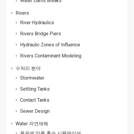
Water Dams Breaks
Rivers
River Hydraulics
Rivers Bridge Piers
Hydraulic Zones of Influence
Rivers Contaminant Modeling
수처리 분야
Stormwater
Settling Tanks
Contact Tanks
Sewer Design
Water 자연재해
폭우에 따른 홍수 시뮬레이션