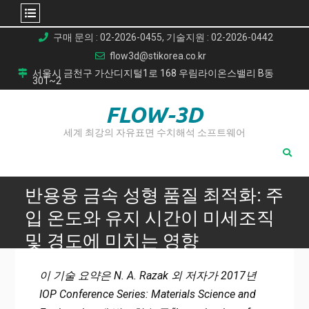
Skip
구매 문의 : 02-2026-0455, 기술지원 : 02-2026-0442
to
flow3d@stikorea.co.kr
content
서울시 금천구 가산디지털1로 168 우림라이온스밸리 B동
301~2
FLOW-3D
세계 최강의 자유표면 수치해석 소프트웨어
반용융 금속 성형 품질 최적화: 주
입 온도와 유지 시간이 미세조직
및 경도에 미치는 영향
Home
이 기술 요약은 N. A. Razak 외 저자가 2017년
반용융 금속 성형 품질 최적화: 주입 온도와 유지 시간이 미세
IOP Conference Series: Materials Science and
조직 및 경도에 미치는 영향