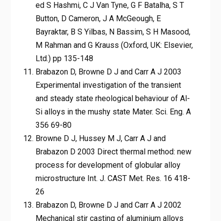
ed S Hashmi, C J Van Tyne, G F Batalha, S T
Button, D Cameron, J A McGeough, E
Bayraktar, B S Yilbas, N Bassim, S H Masood,
M Rahman and G Krauss (Oxford, UK: Elsevier,
Ltd.) pp 135-148
Brabazon D, Browne D J and Carr A J 2003
Experimental investigation of the transient
and steady state rheological behaviour of Al-
Si alloys in the mushy state Mater. Sci. Eng. A
356 69-80
Browne D J, Hussey M J, Carr A J and
Brabazon D 2003 Direct thermal method: new
process for development of globular alloy
microstructure Int. J. CAST Met. Res. 16 418-
26
Brabazon D, Browne D J and Carr A J 2002
Mechanical stir casting of aluminium alloys