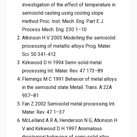
investigation of the effect of temperature in
semisolid casting using cooling slope
method Proc. Inst. Mech. Eng. Part E J.
Process Mech. Eng. 230 1–10
Atkinson H V. 2005 Modelling the semisolid
processing of metallic alloys Prog. Mater.
Sci. 50 341-412
Kirkwood D H 1994 Semi-solid metal
processing Int. Mater. Rev. 47 173–89
Flemings M C 1991 Behavior of metal alloys
in the semisolid state Metall. Trans. A 22A
957–81
Fan Z 2002 Semisolid metal processing Int.
Mater. Rev. 47 1–37
McLelland A R A, Henderson N G, Atkinson H
V and Kirkwood D H 1997 Anomalous
rheological behaviour of semi-solid alloy