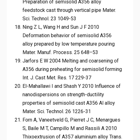
Preparation of semisolid A356 alloy
feedstock cast through vertical pipe Mater.
Sci. Technol. 23 1049-53
Ning Z L, Wang H and Sun J F 2010
Deformation behavior of semisolid A356
alloy prepared by low temperature pouring
Mater. Manuf. Process. 25 648–53
Jarfors E W 2004 Melting and coarsening of
A356 during preheating for semisolid forming
Int. J. Cast Met. Res. 17 229-37
El-Mahallawi I and Shash Y 2010 Influence of
nanodispersions on strength-ductility
properties of semisolid cast A356 Al alloy
Mater. Sci. Technol. 26 1226-31
Forn A, Vaneetveld G, Pierret J C, Menargues
S, Baile M T, Campillo M and Rassili A 2010
Thixoextrusion of A357 aluminium alloy Trans.