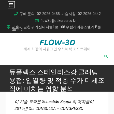
Skip
구매 문의 : 02-2026-0455, 기술지원 : 02-2026-0442
to
flow3d@stikorea.co.kr
content
서울시 금천구 가산디지털1로 168 우림라이온스밸리 B동
301~2
FLOW-3D
세계 최강의 자유표면 수치해석 소프트웨어
듀플렉스 스테인리스강 클래딩
용접: 입열량 및 적층 수가 미세조
직에 미치는 영향 분석
Home
이 기술 요약은 Sebastián Zappa 외 저자들이
듀플렉스 스테인리스강 클래딩 용접: 입열량 및 적층 수가 미
2015년 XLI CONSOLDA – CONGRESSO
세조직에 미치는 영향 분석