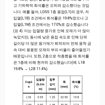
고 기하학적 희석률은 오히려 감소했다는 것입
니다. 예를 들어, LDSS 1층 용접(L1)의 경우, 저
입열(L1B) 조건에서 희석률은 19.8%였으나 고
입열(L1M) 조건에서는 17.0%로 감소했습니다
(표 4). 이는 입열량 증가로 인해 모재가 더 많이
녹았지만, 동시에 낮은 용접 속도로 인해 단위
길이당 더 많은 용가재가 퇴적되어 전체 용착 금
속 대비 용융된 모재의 부피 비율이 줄어들었기
때문입니다. 또한, 2층으로 적층했을 때 희석률
은 1층에 비해 현저히 감소했습니다(예: L1B
19.8% → L2B 11.4%).
입열량
침투
Cupó
폭
희석률
(kJ/m
깊이
n
(mm)
(%)
m)
(mm)
L1B
0.59
1.25
32.90
19.8