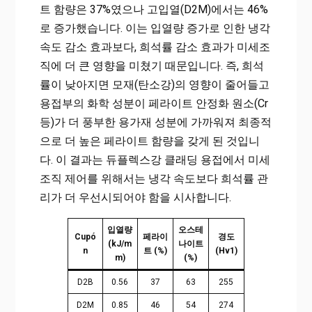
트 함량은 37%였으나 고입열(D2M)에서는 46%
로 증가했습니다. 이는 입열량 증가로 인한 냉각
속도 감소 효과보다, 희석률 감소 효과가 미세조
직에 더 큰 영향을 미쳤기 때문입니다. 즉, 희석
률이 낮아지면 모재(탄소강)의 영향이 줄어들고
용접부의 화학 성분이 페라이트 안정화 원소(Cr
등)가 더 풍부한 용가재 성분에 가까워져 최종적
으로 더 높은 페라이트 함량을 갖게 된 것입니
다. 이 결과는 듀플렉스강 클래딩 용접에서 미세
조직 제어를 위해서는 냉각 속도보다 희석률 관
리가 더 우선시되어야 함을 시사합니다.
입열량
오스테
Cupó
페라이
경도
(kJ/m
나이트
n
트 (%)
(Hv1)
m)
(%)
D2B
0.56
37
63
255
D2M
0.85
46
54
274