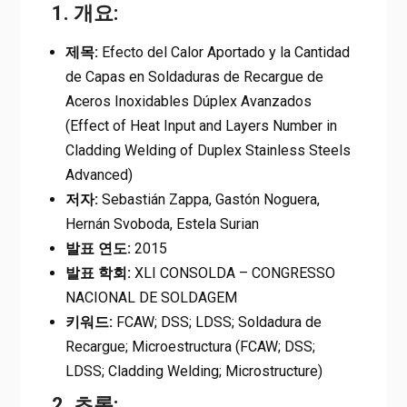
1. 개요:
제목:
Efecto del Calor Aportado y la Cantidad
de Capas en Soldaduras de Recargue de
Aceros Inoxidables Dúplex Avanzados
(Effect of Heat Input and Layers Number in
Cladding Welding of Duplex Stainless Steels
Advanced)
저자:
Sebastián Zappa, Gastón Noguera,
Hernán Svoboda, Estela Surian
발표 연도:
2015
발표 학회:
XLI CONSOLDA – CONGRESSO
NACIONAL DE SOLDAGEM
키워드:
FCAW; DSS; LDSS; Soldadura de
Recargue; Microestructura (FCAW; DSS;
LDSS; Cladding Welding; Microstructure)
2. 초록: