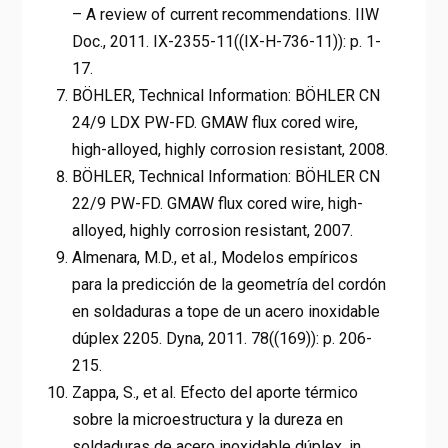
– A review of current recommendations. IIW
Doc., 2011. IX-2355-11((IX-H-736-11)): p. 1-
17.
BÖHLER, Technical Information: BÖHLER CN
24/9 LDX PW-FD. GMAW flux cored wire,
high-alloyed, highly corrosion resistant, 2008.
BÖHLER, Technical Information: BÖHLER CN
22/9 PW-FD. GMAW flux cored wire, high-
alloyed, highly corrosion resistant, 2007.
Almenara, M.D., et al., Modelos empíricos
para la predicción de la geometría del cordón
en soldaduras a tope de un acero inoxidable
dúplex 2205. Dyna, 2011. 78((169)): p. 206-
215.
Zappa, S., et al. Efecto del aporte térmico
sobre la microestructura y la dureza en
soldaduras de acero inoxidable dúplex. in