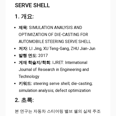
SERVE SHELL
1. 개요:
제목:
SIMULATION ANALYSIS AND
OPTIMIZATION OF DIE-CASTING FOR
AUTOMOBILE STEERING SERVE SHELL
저자:
LI Jing, XU Teng-Gang, ZHU Jian-Jun
발행 연도:
2017
게재 학술지/학회:
IJRET: International
Journal of Research in Engineering and
Technology
키워드:
steering serve shell; die-casting;
simulation analysis; defect optimization
2. 초록:
본 연구는 자동차 스티어링 밸브 쉘의 실제 주조