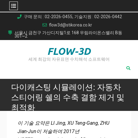
Skip
구매 문의 : 02-2026-0455, 기술지원 : 02-2026-0442
to
flow3d@stikorea.co.kr
content
서울시 금천구 가산디지털1로 168 우림라이온스밸리 B동
301~2
FLOW-3D
세계 최강의 자유표면 수치해석 소프트웨어
다이캐스팅 시뮬레이션: 자동차
스티어링 쉘의 수축 결함 제거 및
최적화
Home
이 기술 요약은 LI Jing, XU Teng-Gang, ZHU
다이캐스팅 시뮬레이션: 자동차 스티어링 쉘의 수축 결함 제거
Jian-Jun이 저술하여 2017년
및 최적화