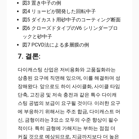
図3 置き中子の例
図4 リョービが開発した回転中子
図5 ダイカスト用砂中子のコーティング断面
図6 クローズドタイプのV6 シリンダーブロ
ックと砂中子
図7 PCVD法による多層膜の例
7. 결론:
다이캐스팅 산업은 저비용화와 고품질화라는
상충된 요구에 직면해 있으며, 이를 해결하며 성
장해왔다. 앞으로도 하이 사이클화, 사이클 타임
단축, 고진공 및 저속 충전과 같은 특수 다이캐
스팅 공법의 보급이 요구될 것이다. 이러한 요구
에 부응하기 위해서는 주조 합금, 다이캐스트 머
신, 금형이라는 3요소 모두의 수준 향상이 필수
적이다. 특히 금형에 가해지는 부하는 점점 더
커질 것으로 예상되므로, 지금까지보다 더 높은