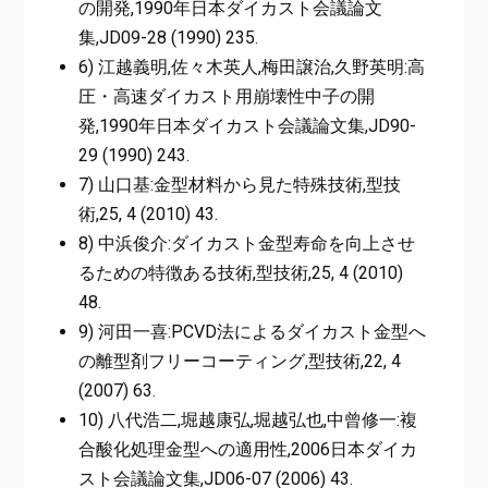
の開発,1990年日本ダイカスト会議論文
集,JD09-28 (1990) 235.
6) 江越義明,佐々木英人,梅田譲治,久野英明:高
圧・高速ダイカスト用崩壊性中子の開
発,1990年日本ダイカスト会議論文集,JD90-
29 (1990) 243.
7) 山口基:金型材料から見た特殊技術,型技
術,25, 4 (2010) 43.
8) 中浜俊介:ダイカスト金型寿命を向上させ
るための特徴ある技術,型技術,25, 4 (2010)
48.
9) 河田一喜:PCVD法によるダイカスト金型へ
の離型剤フリーコーティング,型技術,22, 4
(2007) 63.
10) 八代浩二,堀越康弘,堀越弘也,中曾修一:複
合酸化処理金型への適用性,2006日本ダイカ
スト会議論文集,JD06-07 (2006) 43.