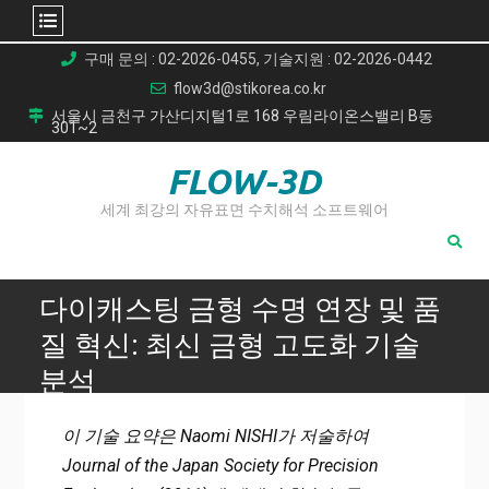
Skip
구매 문의 : 02-2026-0455, 기술지원 : 02-2026-0442
to
flow3d@stikorea.co.kr
content
서울시 금천구 가산디지털1로 168 우림라이온스밸리 B동
301~2
FLOW-3D
세계 최강의 자유표면 수치해석 소프트웨어
다이캐스팅 금형 수명 연장 및 품
질 혁신: 최신 금형 고도화 기술
분석
Home
이 기술 요약은 Naomi NISHI가 저술하여
다이캐스팅 금형 수명 연장 및 품질 혁신: 최신 금형 고도화 기
Journal of the Japan Society for Precision
술 분석