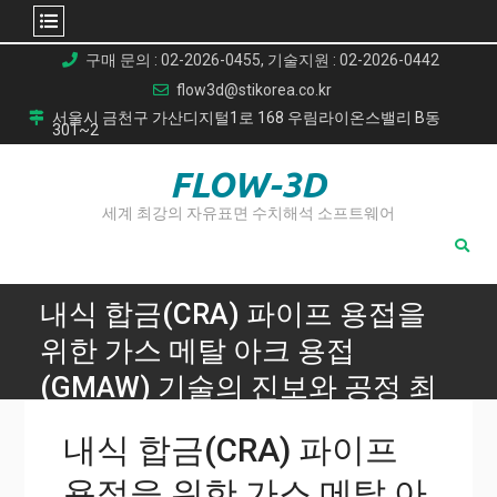
Skip
구매 문의 : 02-2026-0455, 기술지원 : 02-2026-0442
to
flow3d@stikorea.co.kr
content
서울시 금천구 가산디지털1로 168 우림라이온스밸리 B동
301~2
FLOW-3D
세계 최강의 자유표면 수치해석 소프트웨어
내식 합금(CRA) 파이프 용접을
위한 가스 메탈 아크 용접
(GMAW) 기술의 진보와 공정 최
적화
내식 합금(CRA) 파이프
Home
용접을 위한 가스 메탈 아
내식 합금(CRA) 파이프 용접을 위한 가스 메탈 아크 용접