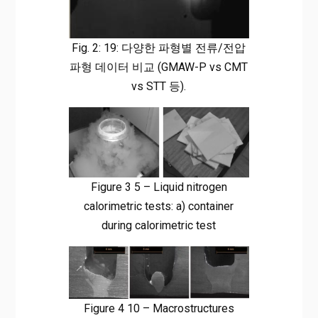
Fig. 2: 19: 다양한 파형별 전류/전압
파형 데이터 비교 (GMAW-P vs CMT
vs STT 등).
Figure 3 5 – Liquid nitrogen
calorimetric tests: a) container
during calorimetric test
Figure 4 10 – Macrostructures