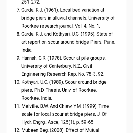
251-272.
Garde, R.J. (1961). Local bed variation at
bridge piers in alluvial channels, University of
Roorkee research journal, Vol. 4, No. 1,
Garde, R.J. and Kothyari, U.C. (1995). State of
art report on scour around bridge Piers, Pune,
India.
Hannah, C.R. (1978). Scour at pile groups,
University of Canterbury, N.Z., Civil
Engineering Research Rep. No. 78-3, 92.
Kothyari, U.C. (1989). Scour around bridge
piers, Ph.D. Thesis, Univ. of Roorkee,
Roorkee, India.
Melville, B.W. And Chiew, Y.M. (1999). Time
scale for local scour at bridge piers, J. Of
Hydr. Engrg., Asce, 125(1), p. 59-65.
Mubeen Beg, (2008). Effect of Mutual