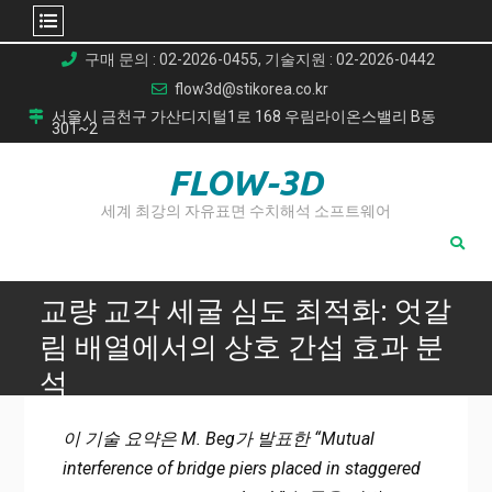
Skip
구매 문의 : 02-2026-0455, 기술지원 : 02-2026-0442
to
flow3d@stikorea.co.kr
content
서울시 금천구 가산디지털1로 168 우림라이온스밸리 B동
301~2
FLOW-3D
세계 최강의 자유표면 수치해석 소프트웨어
교량 교각 세굴 심도 최적화: 엇갈
림 배열에서의 상호 간섭 효과 분
석
Home
이 기술 요약은 M. Beg가 발표한 “Mutual
교량 교각 세굴 심도 최적화: 엇갈림 배열에서의 상호 간섭 효
interference of bridge piers placed in staggered
과 분석