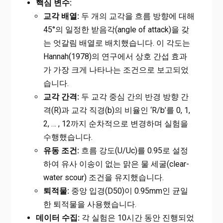
핵심 변수:
교각 배열:
두 개의 교각을 흐름 방향에 대해
45°의 일정한 받음각(angle of attack)을 갖
는 엇갈림 배열로 배치했습니다. 이 각도는
Hannah(1978)의 연구에서 상호 간섭 효과
가 가장 크게 나타나는 조건으로 보고되었
습니다.
교각 간격:
두 교각 중심 간의 반경 방향 간
격(R)과 교각 직경(b)의 비율인 ‘R/b’를 0, 1,
2, … , 12까지 순차적으로 변경하며 실험을
수행했습니다.
유동 조건:
흐름 강도(U/Uc)를 0.95로 설정
하여 유사 이송이 없는 맑은 물 세굴(clear-
water scour) 조건을 유지했습니다.
퇴적물:
중앙 입경(D50)이 0.95mm인 균일
한 퇴적물을 사용했습니다.
데이터 수집:
각 실험은 10시간 동안 진행되었