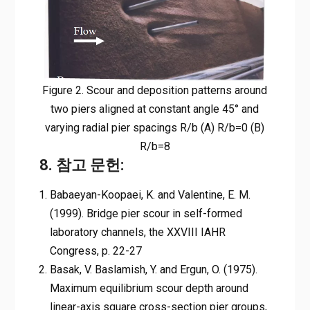
Figure 2. Scour and deposition patterns around
two piers aligned at constant angle 45° and
varying radial pier spacings R/b (A) R/b=0 (B)
R/b=8
8. 참고 문헌:
Babaeyan-Koopaei, K. and Valentine, E. M.
(1999). Bridge pier scour in self-formed
laboratory channels, the XXVIII IAHR
Congress, p. 22-27
Basak, V. Baslamish, Y. and Ergun, O. (1975).
Maximum equilibrium scour depth around
linear-axis square cross-section pier groups,