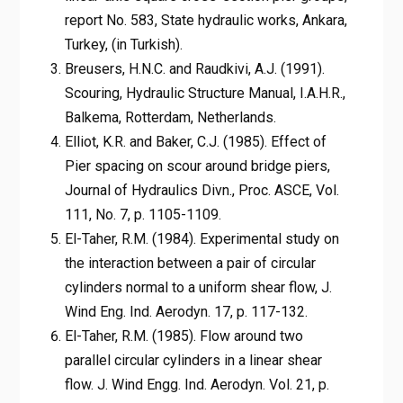
report No. 583, State hydraulic works, Ankara,
Turkey, (in Turkish).
Breusers, H.N.C. and Raudkivi, A.J. (1991).
Scouring, Hydraulic Structure Manual, I.A.H.R.,
Balkema, Rotterdam, Netherlands.
Elliot, K.R. and Baker, C.J. (1985). Effect of
Pier spacing on scour around bridge piers,
Journal of Hydraulics Divn., Proc. ASCE, Vol.
111, No. 7, p. 1105-1109.
El-Taher, R.M. (1984). Experimental study on
the interaction between a pair of circular
cylinders normal to a uniform shear flow, J.
Wind Eng. Ind. Aerodyn. 17, p. 117-132.
El-Taher, R.M. (1985). Flow around two
parallel circular cylinders in a linear shear
flow. J. Wind Engg. Ind. Aerodyn. Vol. 21, p.