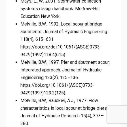
Mays, L., W., 2001. Stormwater collection
systems design handbook. McGraw-Hill
Education New York.
Melville, B.W., 1992. Local scour at bridge
abutments. Journal of Hydraulic Engineering
118(4), 615–631.
https://doi.org/doi:10.1061/(ASCE)0733-
9429(1992)118:4(615).
Melville, B.W., 1997. Pier and abutment scour:
Integrated approach. Journal of Hydraulic
Engineering 123(2), 125–136.
https://doi.org/10.1061/(ASCE)0733-
9429(1997)123:2(125).
Melville, B.W., Raudkivi, A.J., 1977. Flow
characteristics in local scour at bridge piers.
Journal of Hydraulic Research 15(4), 373–
380.