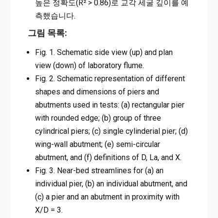
높은 정확도(R² > 0.86)로 교각 세굴 깊이를 예
측했습니다.
그림 목록:
Fig. 1. Schematic side view (up) and plan
view (down) of laboratory flume.
Fig. 2. Schematic representation of different
shapes and dimensions of piers and
abutments used in tests: (a) rectangular pier
with rounded edge; (b) group of three
cylindrical piers; (c) single cylinderial pier; (d)
wing-wall abutment; (e) semi-circular
abutment, and (f) definitions of D, La, and X.
Fig. 3. Near-bed streamlines for (a) an
individual pier, (b) an individual abutment, and
(c) a pier and an abutment in proximity with
X/D = 3.