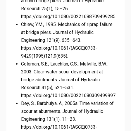
around bridge piers. Journal of Hydraulic
Research 25(1), 15–26.
https://doi.org/10.1080/00221688709499285.
Chiew, Y.M., 1995. Mechanics of riprap failure
at bridge piers. Journal of Hydraulic
Engineering 121(9), 635–643.
https://doi.org/10.1061/(ASCE)0733-
9429(1995)121:9(635).
Coleman, S.E., Lauchlan, C.S., Melville, B.W.,
2003. Clear-water scour development at
bridge abutments. Journal of Hydraulic
Research 41(5), 521–531.
https://doi.org/10.1080/00221680309499997.
Dey, S., Barbhuiya, A., 2005a. Time variation of
scour at abutments. Journal of Hydraulic
Engineering 131(1), 11–23.
https://doi.org/10.1061/(ASCE)0733-