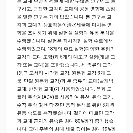
는 교대 주변의 세굴에 대한 수많은 연구에도 불
구하고, 근접한 교각과 교대의 공동 영향에 초점
을 맞춘 연구는 거의 없었습니다. 본 연구는 교
각과 교대의 상호작용이清水세굴에 미치는 영
향을 조사하기 위해 실험실 실험과 유동 분석을
수행했습니다. 실험은 직사각형 실험 수로에서
수행되었으며, 18개의 주요 실험(다양한 유형의
교각과 교대 조합)과 5개의 대조군 실험(개별 교
각 또는 교대)을 포함했습니다. 세 종류의 교각
(둥근 모서리 사각형 교각, 원통형 교각 3개 그
룹, 단일 원통형 교각)과 두 종류의 교대(날개벽
교대, 반원형 교대)가 사용되었습니다. 음향 도
플러 유속계(ADV)를 사용하여 유선, 유속 크기,
수직 유속 및 바닥 전단 응력 분석을 위한 3차원
유동 속도를 측정했습니다. 결과에 따르면 교각
과 교대 근처의 유속은 최대 80%까지 증가했습
니다. 교대 주변의 최대 세굴 깊이는 최대 19%까