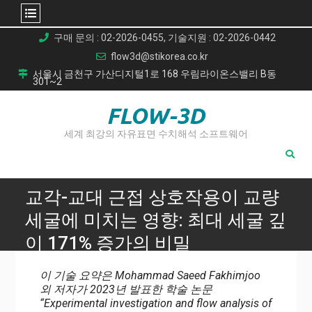
Skip
구매 문의 : 02-2026-0455, 기술지원 : 02-2026-0442
to
flow3d@stikorea.co.kr
content
서울시 금천구 가산디지털1로 168 우림라이온스밸리 B동
301~2
FLOW-3D
세계 최강의 자유표면 수치해석 소프트웨어
교각-교대 근접 상호작용이 교량
세굴에 미치는 영향: 최대 세굴 깊
이 171% 증가의 비밀
Home
이 기술 요약은 Mohammad Saeed Fakhimjoo
교각-교대 근접 상호작용이 교량 세굴에 미치는 영향: 최대 세
외 저자가 2023년 발표한 학술 논문
굴 깊이 171% 증가의 비밀
“Experimental investigation and flow analysis of