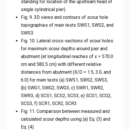
standing for location of the upstream head of
single cylindrical pier).
Fig. 9. 3D views and contours of scour hole
topographies of main tests SWS1, SWS2, and
SWS3.
Fig. 10. Lateral cross-sections of scour holes
for maximum scour depths around pier and
abutment (at longitudinal reaches of x = 570.0
cm and 582.5 cm) with different relative
distances from abutment (X/D = 1.5, 3.0, and
6.0) for main tests (a) SWS1, SWS2, SWS3,
(b) SWG1, SWG2, SWG3, c) SWR1, SWR2,
SWR3, d) SCS1, SCS2, SCS3, e) SCG1, SCG2,
SCG3, f) SCR1, SCR2, SCR3.
Fig. 11. Comparison between measured and
calculated scour depths using (a) Eq. (3) and
Eq. (4).