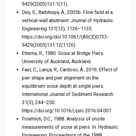
9429(2005)131:1(11).
Dey, S., Barbhuiya, A., 2005b. Flow field at a
vertical-wall abutment. Journal of Hydraulic
Engineering 131(12), 1126–1135.
https://doi.org/doi:10.1061/(ASCE)0733-
9429(2005)131:12(1126).
Ettema, R., 1980. Scour at Bridge Piers.
University of Auckland, Auckland.
Fael, C., Lança, R., Cardoso, A., 2016. Effect of
pier shape and pier alignment on the
equilibrium scour depth at single piers.
International Journal of Sediment Research
31(3), 244–250.
https://doi.org/10.1016/j.ijsrc.2016.04.001.
Froehlich, D.C., 1988. Analysis of onsite
measurements of scour at piers. In: Hydraulic
Engineering: Proceedings of the 1988