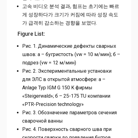
고속 비디오 분석 결과, 험프는 초기에는 빠르
게 성장하다가 크기가 커짐에 따라 성장 속도
가 급격히 감소하는 경향을 보였다.
Figure List:
Рис. 1. Динамические дефекты сварных
швов: а – бугристость (vw = 10 м/мин); б –
подрез (vw = 12 м/мин)
Рис. 2. Экспериментальные установки
для ЭЛС в открытой атмосфере: а –
Anlage Typ IGM G 150 K фирмы
«Steigerwald»; б – 25-175 TU компании
«PTR-Precision technology»
Рис. 3. Обозначение параметров сечения
сварочной ванны
Рис. 4. Поверхность сварного шва при
скорости сварки до появления бугров