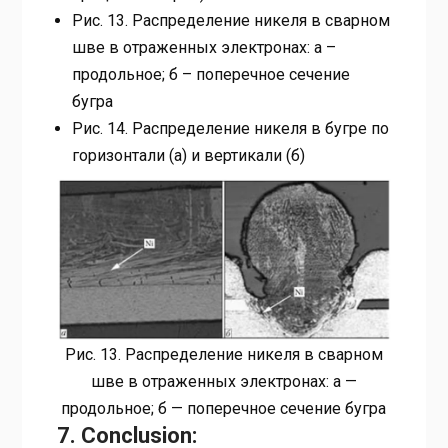
Рис. 13. Распределение никеля в сварном
шве в отраженных электронах: а –
продольное; б – поперечное сечение
бугра
Рис. 14. Распределение никеля в бугре по
горизонтали (а) и вертикали (б)
Рис. 13. Распределение никеля в сварном
шве в отраженных электронах: a —
продольное; б — поперечное сечение бугра
7. Conclusion: