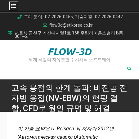
Skip
구매 문의 : 02-2026-0455, 기술지원 : 02-2026-0442
to
flow3d@stikorea.co.kr
content
서울시 금천구 가산디지털1로 168 우림라이온스밸리 B동
301~2
FLOW-3D
세계 최강의 자유표면 수치해석 소프트웨어
고속 용접의 한계 돌파: 비진공 전
자빔 용접(NV-EBW)의 험핑 결
함, CFD로 원인 규명 및 해결
Home
고속 용접의 한계 돌파: 비진공 전자빔 용접(NV-EBW)의 험핑
이 기술 요약은 U. Reisgen 외 저자가 2012년
결함, CFD로 원인 규명 및 해결
‘Автоматическая сварка (Automatic