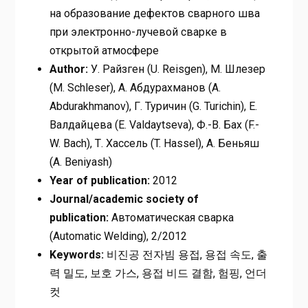
на образование дефектов сварного шва
при электронно-лучевой сварке в
открытой атмосфере
Author:
У. Райзген (U. Reisgen), М. Шлезер
(M. Schleser), А. Абдурахманов (A.
Abdurakhmanov), Г. Туричин (G. Turichin), Е.
Валдайцева (E. Valdaytseva), Ф.-В. Бах (F.-
W. Bach), Т. Хассель (T. Hassel), А. Беньяш
(A. Beniyash)
Year of publication:
2012
Journal/academic society of
publication:
Автоматическая сварка
(Automatic Welding), 2/2012
Keywords:
비진공 전자빔 용접, 용접 속도, 출
력 밀도, 보호 가스, 용접 비드 결함, 험핑, 언더
컷