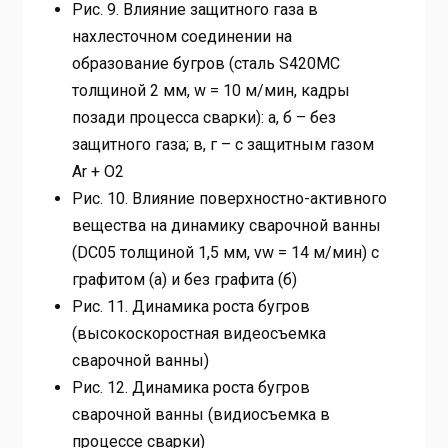
Рис. 9. Влияние защитного газа в
нахлесточном соединении на
образование бугров (сталь S420MC
толщиной 2 мм, ѵw = 10 м/мин, кадры
позади процесса сварки): а, б – без
защитного газа; в, г – с защитным газом
Ar + O2
Рис. 10. Влияние поверхностно-активного
вещества на динамику сварочной ванны
(DC05 толщиной 1,5 мм, vw = 14 м/мин) с
графитом (а) и без графита (б)
Рис. 11. Динамика роста бугров
(высокоскоростная видеосъемка
сварочной ванны)
Рис. 12. Динамика роста бугров
сварочной ванны (видиосъемка в
процессе сварки)