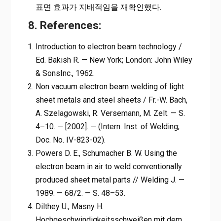
표면 효과가 지배적임을 재확인했다.
8. References:
Introduction to electron beam technology /
Ed. Bakish R. — New York; London: John Wiley
& SonsInc., 1962.
Non vacuum electron beam welding of light
sheet metals and steel sheets / Fr.-W. Bach,
A. Szelagowski, R. Versemann, M. Zelt. — S.
4–10. — [2002]. — (Intern. Inst. of Welding;
Doc. No. IV-823-02).
Powers D. E., Schumacher B. W. Using the
electron beam in air to weld conventionally
produced sheet metal parts // Welding J. —
1989. — 68/2. — S. 48–53.
Dilthey U., Masny H.
Hochgeschwindigkeitsschweißen mit dem