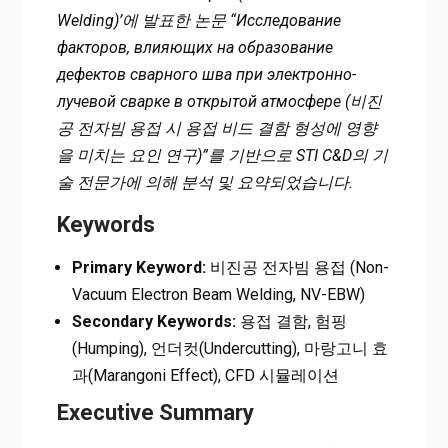
Welding)’에 발표한 논문 “Исследование
факторов, влияющих на образование
дефектов сварного шва при электронно-
лучевой сварке в открытой атмосфере (비진
공 전자빔 용접 시 용접 비드 결함 형성에 영향
을 미치는 요인 연구)”를 기반으로 STI C&D의 기
술 전문가에 의해 분석 및 요약되었습니다.
Keywords
Primary Keyword:
비진공 전자빔 용접 (Non-
Vacuum Electron Beam Welding, NV-EBW)
Secondary Keywords:
용접 결함, 험핑
(Humping), 언더컷(Undercutting), 마랑고니 효
과(Marangoni Effect), CFD 시뮬레이션
Executive Summary