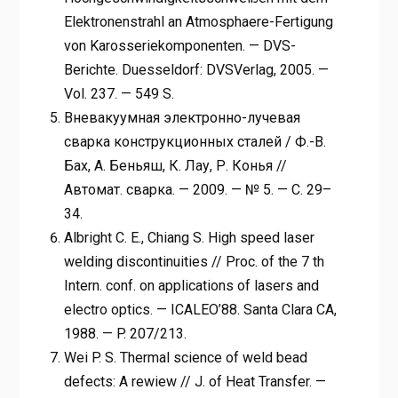
Elektronenstrahl an Atmosphaere-Fertigung
von Karosseriekomponenten. — DVS-
Berichte. Duesseldorf: DVSVerlag, 2005. —
Vol. 237. — 549 S.
Вневакуумная электронно-лучевая
сварка конструкционных сталей / Ф.-В.
Бах, А. Беньяш, К. Лау, Р. Конья //
Автомат. сварка. — 2009. — № 5. — С. 29–
34.
Albright C. E., Chiang S. High speed laser
welding discontinuities // Proc. of the 7 th
Intern. conf. on applications of lasers and
electro optics. — ICALEO’88. Santa Clara CA,
1988. — P. 207/213.
Wei P. S. Thermal science of weld bead
defects: A rewiew // J. of Heat Transfer. —