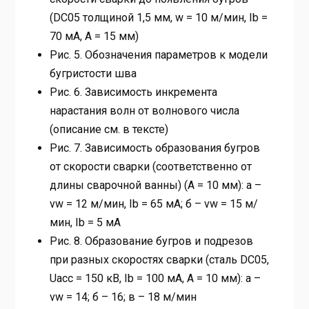
(DC05 толщиной 1,5 мм, ѵw = 10 м/мин, Іb =
70 мА, А = 15 мм)
Рис. 5. Обозначения параметров к модели
бугристости шва
Рис. 6. Зависимость инкремента
нарастания волн от волнового числа
(описание см. в тексте)
Рис. 7. Зависимость образования бугров
от скорости сварки (соответственно от
длины сварочной ванны) (А = 10 мм): а –
vw = 12 м/мин, Іb = 65 мА; б – vw = 15 м/
мин, Іb = 5 мА
Рис. 8. Образование бугров и подрезов
при разных скоростях сварки (сталь DC05,
Uacc = 150 кВ, Іb = 100 мА, А = 10 мм): а –
vw = 14; б – 16; в – 18 м/мин