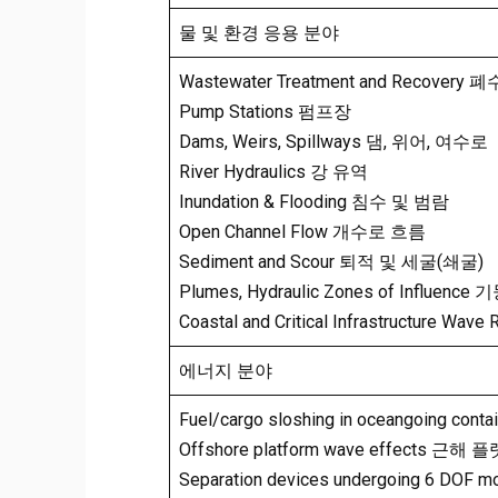
물 및 환경 응용 분야
Wastewater Treatment and Recover
Pump Stations 펌프장
Dams, Weirs, Spillways 댐, 위어, 여수로
River Hydraulics 강 유역
Inundation & Flooding 침수 및 범람
Open Channel Flow 개수로 흐름
Sediment and Scour 퇴적 및 세굴(쇄굴)
Plumes, Hydraulic Zones of Influen
Coastal and Critical Infrastructu
에너지 분야
Fuel/cargo sloshing in oceangoin
Offshore platform wave effects 근
Separation devices undergoing 6 