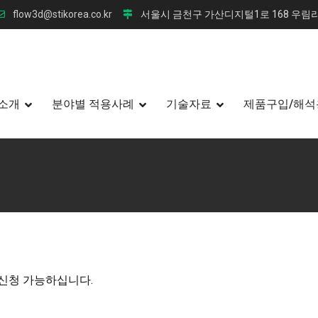
flow3d@stikorea.co.kr
서울시 금천구 가산디지털1로 168 우림라
소개
분야별 적용사례
기술자료
제품구입/해석
 신청 가능하십니다.