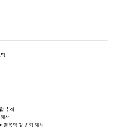
캐스팅
 결함 추적
수축 해석
rmation 열응력 및 변형 해석