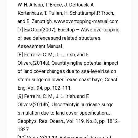
W. H. Allsop, T.
Bruce, J. DeRouck, A.
Kortenhaus, T. Pullen, H. Schuttrumpf,P. Troch,
and B. Zanuttigh, www.overtopping-manual.com.
[7] EurOtop(2007), EurOtop – Wave overtopping
of sea defencesand related structures:
Assessment Manual.
[8] Ferreira, C. M., J. L. Irish, and F.
Olivera(2014a), Quantifyingthe potential impact
of land cover changes due to sea-levelrise on
storm surge on lower Texas coast bays, Coast
Eng.,Vol. 94, pp. 102-111.
[9] Ferreira, C. M., J. L. Irish, and F.
Olivera(2014b), Uncertaintyin hurricane surge
simulation due to land cover specification,J.
Geophys. Res. Ocean., Vol. 119, No. 3, pp. 1812-
1827.
[10] Goda, Y.(1970), Estimation of the rate of