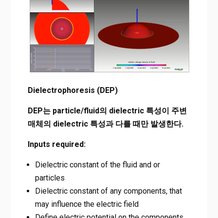
Dielectrophoresis (DEP)
DEP
는 particle/fluid의 dielectric 특성이 주변
매체의 dielectric 특성과 다를 때만 발생한다.
Inputs required:
Dielectric constant of the fluid and or
particles
Dielectric constant of any components, that
may influence the electric field
Define electric potential on the components