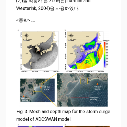
(2))을 적용하 는 2D 버전(Luettich and
Westerink, 2004)을 사용하였다.
<중략> ….
Fig. 3. Mesh and depth map for the storm surge
model of ADCSWAN model.