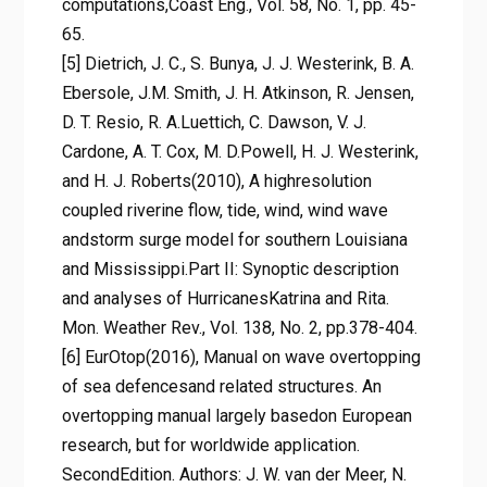
computations,Coast Eng., Vol. 58, No. 1, pp. 45-
65.
[5] Dietrich, J. C., S. Bunya, J. J. Westerink, B. A.
Ebersole, J.M. Smith, J. H. Atkinson, R. Jensen,
D. T. Resio, R. A.Luettich, C. Dawson, V. J.
Cardone, A. T. Cox, M. D.Powell, H. J. Westerink,
and H. J. Roberts(2010), A highresolution
coupled riverine flow, tide, wind, wind wave
andstorm surge model for southern Louisiana
and Mississippi.Part II: Synoptic description
and analyses of HurricanesKatrina and Rita.
Mon. Weather Rev., Vol. 138, No. 2, pp.378-404.
[6] EurOtop(2016), Manual on wave overtopping
of sea defencesand related structures. An
overtopping manual largely basedon European
research, but for worldwide application.
SecondEdition. Authors: J. W. van der Meer, N.