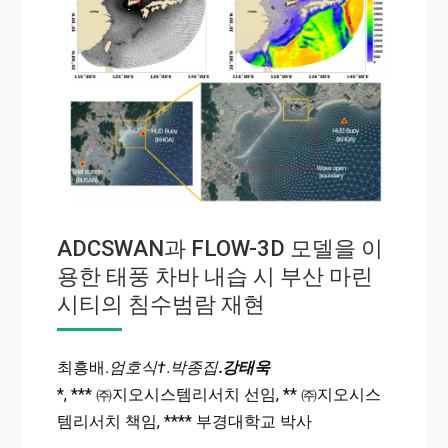
ADCSWAN과 FLOW-3D 모델을 이
용한 태풍 차바 내습 시 부산 마린
시티의 침수범람 재현
최흥배
․엄호식
†․박종집
․강태욱
*, *** ㈜지오시스템리서치 선임, ** ㈜지오시스
템리서치 책임, **** 부경대학교 박사