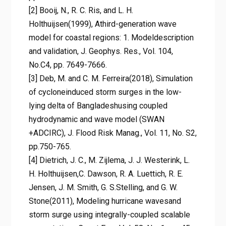
[2] Booij, N., R. C. Ris, and L. H.
Holthuijsen(1999), Athird-generation wave
model for coastal regions: 1. Modeldescription
and validation, J. Geophys. Res., Vol. 104,
No.C4, pp. 7649-7666.
[3] Deb, M. and C. M. Ferreira(2018), Simulation
of cycloneinduced storm surges in the low-
lying delta of Bangladeshusing coupled
hydrodynamic and wave model (SWAN
+ADCIRC), J. Flood Risk Manag., Vol. 11, No. S2,
pp.750-765.
[4] Dietrich, J. C., M. Zijlema, J. J. Westerink, L.
H. Holthuijsen,C. Dawson, R. A. Luettich, R. E.
Jensen, J. M. Smith, G. S.Stelling, and G. W.
Stone(2011), Modeling hurricane wavesand
storm surge using integrally-coupled scalable