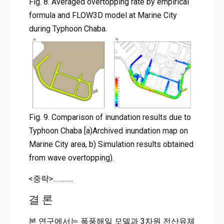
Fig. 8. Averaged overtopping rate by empirical
formula and FLOW3D model at Marine City
during Typhoon Chaba.
Fig. 9. Comparison of inundation results due to
Typhoon Chaba [a)Archived inundation map on
Marine City area, b) Simulation results obtained
from wave overtopping).
<중략>…………
결 론
본 연구에서는 폭풍해일 모델과 3차원 전산유체