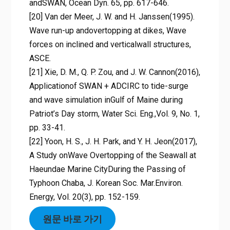
andSWAN, Ocean Dyn. 65, pp. 617-646.
[20] Van der Meer, J. W. and H. Janssen(1995).
Wave run-up andovertopping at dikes, Wave
forces on inclined and verticalwall structures,
ASCE.
[21] Xie, D. M., Q. P. Zou, and J. W. Cannon(2016),
Applicationof SWAN + ADCIRC to tide-surge
and wave simulation inGulf of Maine during
Patriot’s Day storm, Water Sci. Eng.,Vol. 9, No. 1,
pp. 33-41.
[22] Yoon, H. S., J. H. Park, and Y. H. Jeon(2017),
A Study onWave Overtopping of the Seawall at
Haeundae Marine CityDuring the Passing of
Typhoon Chaba, J. Korean Soc. Mar.Environ.
Energy, Vol. 20(3), pp. 152-159.
원문 바로 가기