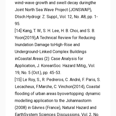
wind-wave growth and swell decay duringthe
Joint North Sea Wave Project (JONSWAP),
Dtsch.Hydrogr. Z. Suppl., Vol. 12, No. A8, pp. 1-
95.
[14] Kang, T. W., S. H. Lee, H. B. Choi, and S. B.
Yoon(2019),A Technical Review for Reducing
Inundation Damage toHigh-Rise and
Underground-Linked Complex Buildings
inCoastal Areas (2): Case Analysis for
Application, J. KoreanSoc. Hazard Mitig., Vol.
19, No. 5 (Oct.), pp. 45-53.
[15] Le Roy, S., R. Pedreros, C. André, F. Paris, S.
Lecacheux, F.Marche, C. Vinchon(2014), Coastal
flooding of urban areas byovertopping: dynamic
modelling application to the Johannastorm
(2008) in Gâvres (France), Natural Hazard and
EarthSystem Sciences Discussions, Vol. 2, No.