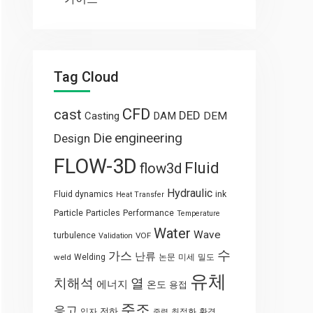
Tag Cloud
CFD
cast
DED
Casting
DAM
DEM
engineering
Die
Design
FLOW-3D
Fluid
flow3d
Hydraulic
Fluid dynamics
ink
Heat Transfer
Particle
Particles
Performance
Temperature
Water
Wave
turbulence
VOF
Validation
수
가스
난류
weld
Welding
논문
미세
밀도
유체
열
치해석
에너지
온도
용접
주조
응고
전하
입자
최적화
환경
중력