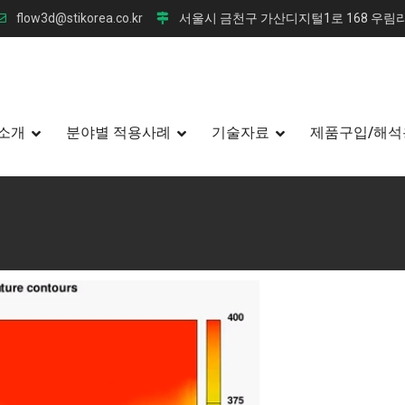
flow3d@stikorea.co.kr
서울시 금천구 가산디지털1로 168 우림라
소개
분야별 적용사례
기술자료
제품구입/해석