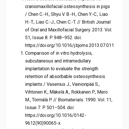
craniomaxillofacial osteosynthesis in pigs
/ Chen C.-H., Shyu V. B.-H., Chen Y.-C., Liao
H.-T., Liao C.-J., Chen C.-T. // British Journal
of Oral and Maxillofacial Surgery. 2013. Vol.
51, Issue 8. P. 948–952. doi:
https://doi.org/10.1016/j.bjoms.2013.07.011
Comparison of in vitro hydrolysis,
subcutaneous and intramedullary
implantation to evaluate the strength
retention of absorbable osteosynthesis
implants / Vasenius J., Vainionpää S.,
Vihtonen K., Mäkelä A., Rokkanen P., Mero
M., Törmälä P. // Biomaterials. 1990. Vol. 11,
Issue 7. P. 501–504. doi:
https://doi.org/10.1016/0142-
9612(90)90065-x