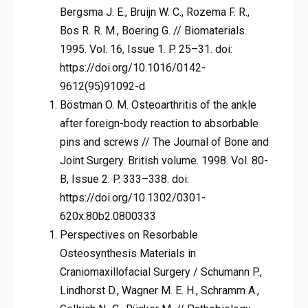
Bergsma J. E., Bruijn W. C., Rozema F. R.,
Bos R. R. M., Boering G. // Biomaterials.
1995. Vol. 16, Issue 1. P. 25–31. doi:
https://doi.org/10.1016/0142-
9612(95)91092-d
Böstman O. M. Osteoarthritis of the ankle
after foreign-body reaction to absorbable
pins and screws // The Journal of Bone and
Joint Surgery. British volume. 1998. Vol. 80-
B, Issue 2. P. 333–338. doi:
https://doi.org/10.1302/0301-
620x.80b2.0800333
Perspectives on Resorbable
Osteosynthesis Materials in
Craniomaxillofacial Surgery / Schumann P.,
Lindhorst D., Wagner M. E. H., Schramm A.,