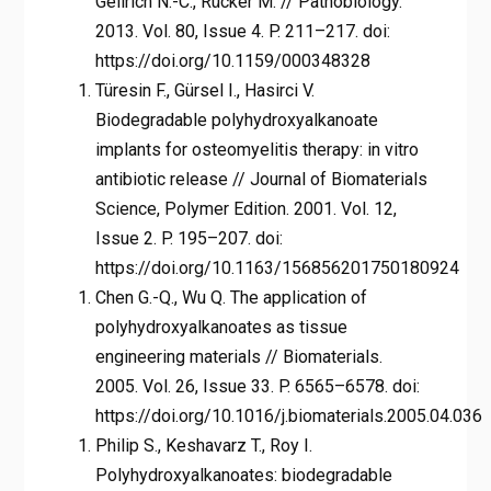
Gellrich N.-C., Rücker M. // Pathobiology.
2013. Vol. 80, Issue 4. P. 211–217. doi:
https://doi.org/10.1159/000348328
Türesin F., Gürsel I., Hasirci V.
Biodegradable polyhydroxyalkanoate
implants for osteomyelitis therapy: in vitro
antibiotic release // Journal of Biomaterials
Science, Polymer Edition. 2001. Vol. 12,
Issue 2. P. 195–207. doi:
https://doi.org/10.1163/156856201750180924
Chen G.-Q., Wu Q. The application of
polyhydroxyalkanoates as tissue
engineering materials // Biomaterials.
2005. Vol. 26, Issue 33. P. 6565–6578. doi:
https://doi.org/10.1016/j.biomaterials.2005.04.036
Philip S., Keshavarz T., Roy I.
Polyhydroxyalkanoates: biodegradable