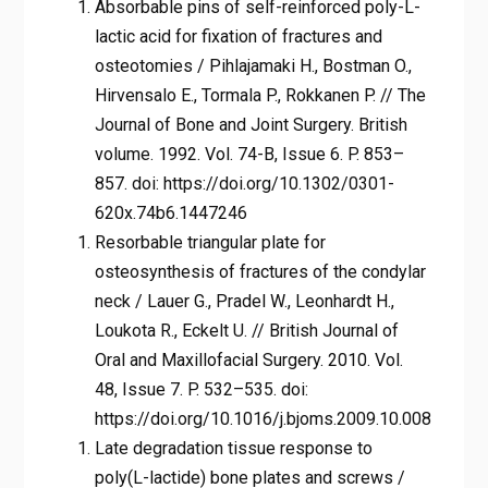
Absorbable pins of self-reinforced poly-L-
lactic acid for fixation of fractures and
osteotomies / Pihlajamaki H., Bostman O.,
Hirvensalo E., Tormala P., Rokkanen P. // The
Journal of Bone and Joint Surgery. British
volume. 1992. Vol. 74-B, Issue 6. P. 853–
857. doi: https://doi.org/10.1302/0301-
620x.74b6.1447246
Resorbable triangular plate for
osteosynthesis of fractures of the condylar
neck / Lauer G., Pradel W., Leonhardt H.,
Loukota R., Eckelt U. // British Journal of
Oral and Maxillofacial Surgery. 2010. Vol.
48, Issue 7. P. 532–535. doi:
https://doi.org/10.1016/j.bjoms.2009.10.008
Late degradation tissue response to
poly(L-lactide) bone plates and screws /