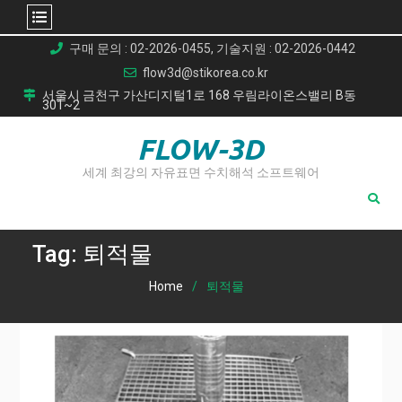
Skip
구매 문의 : 02-2026-0455, 기술지원 : 02-2026-0442
to
flow3d@stikorea.co.kr
content
서울시 금천구 가산디지털1로 168 우림라이온스밸리 B동
301~2
FLOW-3D
세계 최강의 자유표면 수치해석 소프트웨어
Tag:
퇴적물
Home
퇴적물