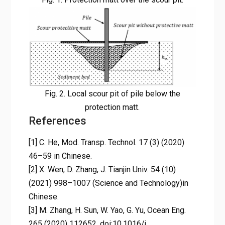
Fig. 2. Local scour pit of pile below the
protection matt.
References
[1] C. He, Mod. Transp. Technol. 17 (3) (2020)
46–59 in Chinese.
[2] X. Wen, D. Zhang, J. Tianjin Univ. 54 (10)
(2021) 998–1007 (Science and Technology)in
Chinese.
[3] M. Zhang, H. Sun, W. Yao, G. Yu, Ocean Eng.
265 (2020) 112652, doi:10.1016/j.