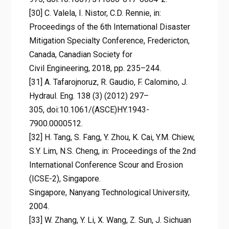
[30] C. Valela, I. Nistor, C.D. Rennie, in:
Proceedings of the 6th International Disaster
Mitigation Specialty Conference, Fredericton,
Canada, Canadian Society for
Civil Engineering, 2018, pp. 235–244.
[31] A. Tafarojnoruz, R. Gaudio, F. Calomino, J.
Hydraul. Eng. 138 (3) (2012) 297–
305, doi:10.1061/(ASCE)HY.1943-
7900.0000512.
[32] H. Tang, S. Fang, Y. Zhou, K. Cai, Y.M. Chiew,
S.Y. Lim, N.S. Cheng, in: Proceedings of the 2nd
International Conference Scour and Erosion
(ICSE-2), Singapore.
Singapore, Nanyang Technological University,
2004.
[33] W. Zhang, Y. Li, X. Wang, Z. Sun, J. Sichuan