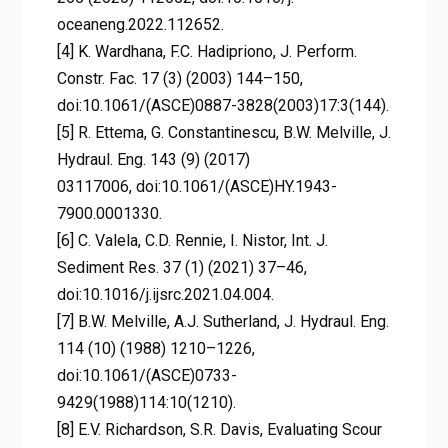
oceaneng.2022.112652.
[4] K. Wardhana, F.C. Hadipriono, J. Perform.
Constr. Fac. 17 (3) (2003) 144–150,
doi:10.1061/(ASCE)0887-3828(2003)17:3(144).
[5] R. Ettema, G. Constantinescu, B.W. Melville, J.
Hydraul. Eng. 143 (9) (2017)
03117006, doi:10.1061/(ASCE)HY.1943-
7900.0001330.
[6] C. Valela, C.D. Rennie, I. Nistor, Int. J.
Sediment Res. 37 (1) (2021) 37–46,
doi:10.1016/j.ijsrc.2021.04.004.
[7] B.W. Melville, A.J. Sutherland, J. Hydraul. Eng.
114 (10) (1988) 1210–1226,
doi:10.1061/(ASCE)0733-
9429(1988)114:10(1210).
[8] E.V. Richardson, S.R. Davis, Evaluating Scour