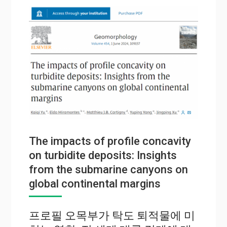
The impacts of profile concavity
on turbidite deposits: Insights
from the submarine canyons on
global continental margins
프로필 오목부가 탁도 퇴적물에 미