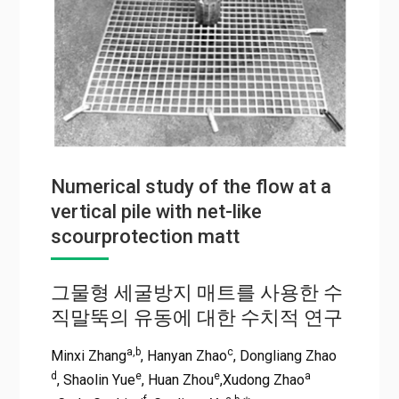
Numerical study of the flow at a
vertical pile with net-like
scourprotection matt
그물형 세굴방지 매트를 사용한 수
직말뚝의 유동에 대한 수치적 연구
a,b
c
Minxi Zhang
, Hanyan Zhao
, Dongliang Zhao
d
e
e
a
, Shaolin Yue
, Huan Zhou
,Xudong Zhao