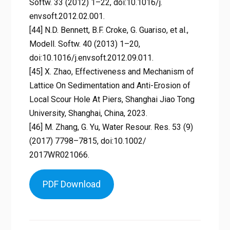
Softw. 33 (2012) 1–22, doi:10.1016/j.
envsoft.2012.02.001.
[44] N.D. Bennett, B.F. Croke, G. Guariso, et al.,
Modell. Softw. 40 (2013) 1–20,
doi:10.1016/j.envsoft.2012.09.011.
[45] X. Zhao, Effectiveness and Mechanism of
Lattice On Sedimentation and Anti-Erosion of
Local Scour Hole At Piers, Shanghai Jiao Tong
University, Shanghai, China, 2023.
[46] M. Zhang, G. Yu, Water Resour. Res. 53 (9)
(2017) 7798–7815, doi:10.1002/
2017WR021066.
PDF Download