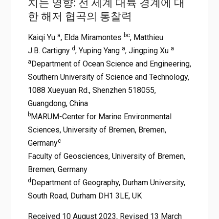
치는 영향: 전 세계 대륙 경계에 대
한 해저 협곡의 통찰력
a
bc
Kaiqi Yu
, Elda Miramontes
, Matthieu
d
a
a
J.B. Cartigny
, Yuping Yang
, Jingping Xu
a
Department of Ocean Science and Engineering,
Southern University of Science and Technology,
1088 Xueyuan Rd., Shenzhen 518055,
Guangdong, China
b
MARUM-Center for Marine Environmental
Sciences, University of Bremen, Bremen,
c
Germany
Faculty of Geosciences, University of Bremen,
Bremen, Germany
d
Department of Geography, Durham University,
South Road, Durham DH1 3LE, UK
Received 10 August 2023, Revised 13 March