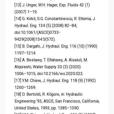
[13] J. Unger, W.H. Hager, Exp. Fluids 42 (1)
(2007) 1–19.
[14] G. Kirkil, S.G. Constantinescu, R. Ettema, J.
Hydraul. Eng. 134 (5) (2008) 82–84,
doi:10.1061/(ASCE)0733-
9429(2008)134:5(572).
[15] B. Dargahi, J. Hydraul. Eng. 116 (10) (1990)
1197–1214.
[16] A. Bestawy, T. Eltahawy, A. Alsaluli, M.
Alqurashi, Water Supply 20 (3) (2020)
1006–1015, doi:10.2166/ws.2020.022.
[17] Y.M. Chiew, J. Hydraul. Eng. 118 (9) (1992)
1260–1269.
[18] D. Bertoldi, R. Kilgore, in: Hydraulic
Engineering ’93, ASCE, San Francisco, California,
United States, 1993, pp. 1385–1390.