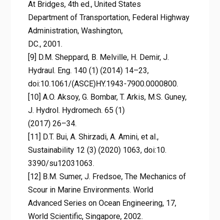
At Bridges, 4th ed., United States
Department of Transportation, Federal Highway
Administration, Washington,
DC., 2001.
[9] D.M. Sheppard, B. Melville, H. Demir, J.
Hydraul. Eng. 140 (1) (2014) 14–23,
doi:10.1061/(ASCE)HY.1943-7900.0000800.
[10] A.O. Aksoy, G. Bombar, T. Arkis, M.S. Guney,
J. Hydrol. Hydromech. 65 (1)
(2017) 26–34.
[11] D.T. Bui, A. Shirzadi, A. Amini, et al.,
Sustainability 12 (3) (2020) 1063, doi:10.
3390/su12031063.
[12] B.M. Sumer, J. Fredsoe, The Mechanics of
Scour in Marine Environments. World
Advanced Series on Ocean Engineering, 17,
World Scientific, Singapore, 2002.