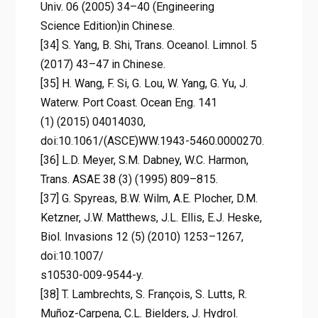
Univ. 06 (2005) 34–40 (Engineering
Science Edition)in Chinese.
[34] S. Yang, B. Shi, Trans. Oceanol. Limnol. 5
(2017) 43–47 in Chinese.
[35] H. Wang, F. Si, G. Lou, W. Yang, G. Yu, J.
Waterw. Port Coast. Ocean Eng. 141
(1) (2015) 04014030,
doi:10.1061/(ASCE)WW.1943-5460.0000270.
[36] L.D. Meyer, S.M. Dabney, W.C. Harmon,
Trans. ASAE 38 (3) (1995) 809–815.
[37] G. Spyreas, B.W. Wilm, A.E. Plocher, D.M.
Ketzner, J.W. Matthews, J.L. Ellis, E.J. Heske,
Biol. Invasions 12 (5) (2010) 1253–1267,
doi:10.1007/
s10530-009-9544-y.
[38] T. Lambrechts, S. François, S. Lutts, R.
Muñoz-Carpena, C.L. Bielders, J. Hydrol.