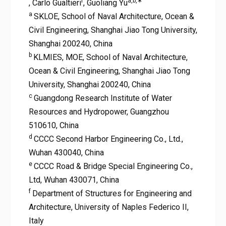
f
a,b,∗
, Carlo Gualtieri
, Guoliang Yu
a
SKLOE, School of Naval Architecture, Ocean &
Civil Engineering, Shanghai Jiao Tong University,
Shanghai 200240, China
b
KLMIES, MOE, School of Naval Architecture,
Ocean & Civil Engineering, Shanghai Jiao Tong
University, Shanghai 200240, China
c
Guangdong Research Institute of Water
Resources and Hydropower, Guangzhou
510610, China
d
CCCC Second Harbor Engineering Co., Ltd.,
Wuhan 430040, China
e
CCCC Road & Bridge Special Engineering Co.,
Ltd, Wuhan 430071, China
f
Department of Structures for Engineering and
Architecture, University of Naples Federico II,
Italy