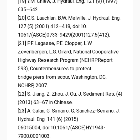
[19] Y.M. Chiew, J. Hydraul. Eng. 121 (9) (1997)
635–642.
[20] C.S. Lauchlan, B.W. Melville, J. Hydraul. Eng.
127 (5) (2001) 412–418, doi:10.
1061/(ASCE)0733-9429(2001)127:5(412).
[21] P.F. Lagasse, P.E. Clopper, L.W.
Zevenbergen, L.G. Girard, National Cooperative
Highway Research Program (NCHRPReport
593), Countermeasures to protect
bridge piers from scour, Washington, DC,
NCHRP, 2007.
[22] S. Jiang, Z. Zhou, J. Ou, J. Sediment Res. (4)
(2013) 63–67 in Chinese.
[23] A. Galan, G. Simarro, G. Sanchez-Serrano, J.
Hydraul. Eng. 141 (6) (2015)
06015004, doi:10.1061/(ASCE)HY.1943-
7900.0001003.