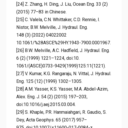
[24] Z. Zhang, H. Ding, J. Liu, Ocean Eng. 33 (2)
(2015) 77–83 in Chinese.
[25] C. Valela, C.N. Whittaker, C.D. Rennie, I.
Nistor, B.W. Melville, J. Hydraul. Eng.
148 (3) (2022) 04022002
10.1061/%28ASCE%29HY.1943-7900.0001967.
[26] B.W. Melville, A.C. Hadfield, J. Hydraul. Eng.
6 (2) (1999) 1221–1224, doi:10.
1061/(ASCE)0733-9429(1999)125:11(1221).
[27] V. Kumar, K.G. Rangaraju, N. Vittal, J. Hydraul.
Eng. 125 (12) (1999) 1302–1305.
[28] A.M. Yasser, K.S. Yasser, M.A. Abdel-Azim,
Alex. Eng. J. 54 (2) (2015) 197–203,
doi:10.1016/j.aej.2015.03.004.
[29] S. Khaple, P.R. Hanmaiahgari, R. Gaudio, S.
Dey, Acta Geophys. 65 (2017) 957–
975, doi:10.1007/s11600-017-0084-z.