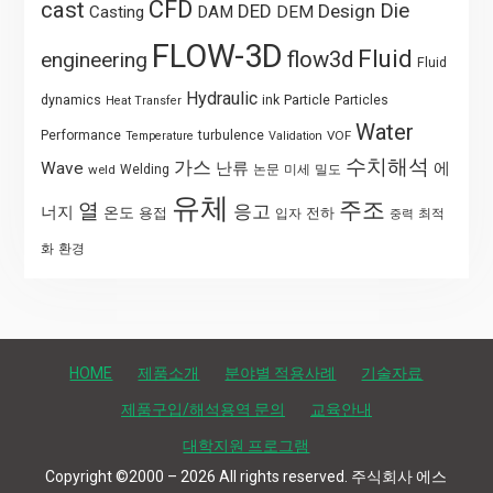
CFD
cast
Die
DED
Design
Casting
DAM
DEM
FLOW-3D
Fluid
flow3d
engineering
Fluid
Hydraulic
Particle
dynamics
ink
Particles
Heat Transfer
Water
Performance
turbulence
VOF
Temperature
Validation
수치해석
가스
Wave
난류
에
weld
Welding
논문
미세
밀도
유체
주조
열
응고
너지
온도
용접
전하
입자
최적
중력
화
환경
HOME
제품소개
분야별 적용사례
기술자료
제품구입/해석용역 문의
교육안내
대학지원 프로그램
Copyright ©2000 – 2026 All rights reserved. 주식회사 에스