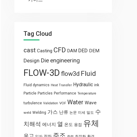
Tag Cloud
CFD
cast
DED
Casting
DAM
DEM
engineering
Die
Design
FLOW-3D
Fluid
flow3d
Hydraulic
Fluid dynamics
ink
Heat Transfer
Particle
Particles
Performance
Temperature
Water
Wave
turbulence
VOF
Validation
수
가스
난류
weld
Welding
논문
미세
밀도
유체
열
치해석
에너지
온도
용접
주조
응고
전하
입자
최적화
환경
중력