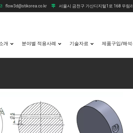
flow3d@stikorea.co.kr
서울시 금천구 가산디지털1로 168 우림라
소개
분야별 적용사례
기술자료
제품구입/해석