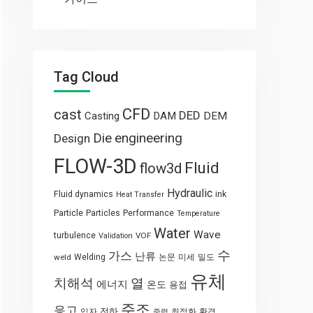
Tag Cloud
CFD
cast
DED
Casting
DAM
DEM
engineering
Die
Design
FLOW-3D
Fluid
flow3d
Hydraulic
Fluid dynamics
ink
Heat Transfer
Particle
Particles
Performance
Temperature
Water
Wave
turbulence
VOF
Validation
수
가스
난류
weld
Welding
논문
미세
밀도
유체
열
치해석
에너지
온도
용접
주조
응고
전하
입자
최적화
환경
중력