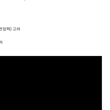
n(표면장력) 고려
고려