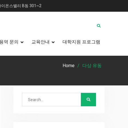
이온스밸리 B동 301~2
용역 문의
교육안내
대학지원 프로그램
Home
다상 유동
Search
for: