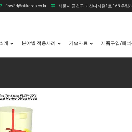
flow3d@stikorea.co.kr
서울시 금천구 가산디지털1로 168 우림라
소개
분야별 적용사례
기술자료
제품구입/해석