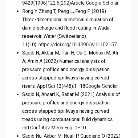
9429(1996)122:6(292)
Article
Google Scholar
Rong Y, Zhang T, Peng L, Feng P (2019)
Three-dimensional numerical simulation of
dam discharge and flood routing in Wudu
reservoir. Water (Switzerland)
11(10).
https://doi.org/10.3390/w11102157
Saqib N, Akbar M, Pan H, Ou G, Mohsin M, Ali
A, Amin A (2022) Numerical analysis of
pressure profiles and energy dissipation
across stepped spillways having curved
risers. Appl Sci 12(448):1–18
Google Scholar
Saqib N, Ansari K, Babar M (2021) Analysis of
pressure profiles and energy dissipation
across stepped spillways having curved
treads using computational fluid dynamics.
Intl Conf Adv Mech Eng :1–10
Saqib Nu, Akbar M, Huali P, Guoqiang O (2022)