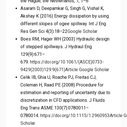
the Hague, the Netherlands, 1, 1–6
Asaram D, Deepamkar G, Singh G, Vishal K,
Akshay K (2016) Energy dissipation by using
different slopes of ogee spillway. Int J Eng
Res Gen Sci 4(3):18–22
Google Scholar
Boes RM, Hager WH (2003) Hydraulic design
of stepped spillways. J Hydraul Eng
129(9):671–
679.
https://doi.org/10.1061/(ASCE)0733-
9429(2003)129:9(671)
Article
Google Scholar
Celik IB, Ghia U, Roache PJ, Freitas CJ,
Coleman H, Raad PE (2008) Procedure for
estimation and reporting of uncertainty due to
discretization in CFD applications. J Fluids
Eng Trans ASME 130(7):0780011–
0780014.
https://doi.org/10.1115/1.2960953
Article
G
Scholar