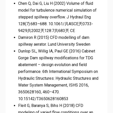
Chen Q, Dai G, Liu H (2002) Volume of fluid
model for turbulence numerical simulation of
stepped spillway overflow. J Hydraul Eng
128(7):683–688. 10.1061/共ASCE兲0733-
9429共2002兲128:7共683兲 CE
Damiron R (2015) CFD modelling of dam
spillway aerator. Lund University Sweden
Dunlop SL, Willig IA, Paul GE (2016) Cabinet
Gorge Dam spillway modifications for TDG
abatement – design evolution and field
performance. 6th International Symposium on
Hydraulic Structures: Hydraulic Structures and
Water System Management, ISHS 2016,
3650628160, 460–470.
10.15142/T3650628160853
Fleit G, Baranya S, Bihs H (2018) CFD
modeling of varied flow conditions over an