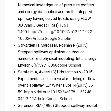
Numerical investigation of pressure profiles
and energy dissipation across the stepped
spillway having curved treads using FLOW
3D. Arab J Geosci 15(1):1363–
1400.
https://doi.org/10.1007/s12517-022-
10505-8
Article
Google Scholar
Sarkardeh H, Marosi M, Roshan R (2015)
Stepped spillway optimization through
numerical and physical modeling. Int J Energy
Environ 6(6):597–606
Google Scholar
Serafeim A, Avgeris V, Hrissanthou V (2015)
Experimental and numerical modeling of flow
over a spillway. Eur Water Publ 14(2015):55–
59.
https://doi.org/10.15224/978-1-63248-
042-2-11
Article
Google Scholar
Sorensen RM (1986) Stepped spillway model