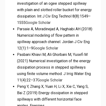
investigation of an ogee stepped spillway
with plain and slotted roller bucket for energy
dissipation. Int J Civ Eng Technol 8(8):1549–
1555
Google Scholar
Parsaie A, Moradinejad A, Haghiabi AH (2018)
Numerical modeling of flow pattern in
spillway approach channel. Jordan J Civ Eng
12(1):1–9
Google Scholar
Pasbani Khiavi M, Ali Ghorbani M, Yusefi M
(2021) Numerical investigation of the energy
dissipation process in stepped spillways
using finite volume method. J Irrig Water Eng
11(4):22–37
Google Scholar
Peng Y, Zhang X, Yuan H, Li X, Xie C, Yang S,
Bai Z (2019) Energy dissipation in stepped
spillways with different horizontal face
angles. Energies