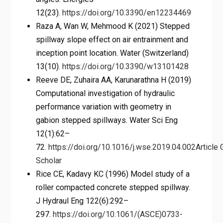
12(23).
https://doi.org/10.3390/en12234469
Raza A, Wan W, Mehmood K (2021) Stepped
spillway slope effect on air entrainment and
inception point location. Water (Switzerland)
13(10).
https://doi.org/10.3390/w13101428
Reeve DE, Zuhaira AA, Karunarathna H (2019)
Computational investigation of hydraulic
performance variation with geometry in
gabion stepped spillways. Water Sci Eng
12(1):62–
72.
https://doi.org/10.1016/j.wse.2019.04.002
Article
Scholar
Rice CE, Kadavy KC (1996) Model study of a
roller compacted concrete stepped spillway.
J Hydraul Eng 122(6):292–
297.
https://doi.org/10.1061/(ASCE)0733-