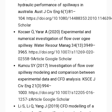
hydraulic performance of spillways in
australia. Aust J Civ Eng 6(1):81–
104.
https://doi.org/10.1080/14488353.2010.114639
Scholar
Kocaer Ö, Yarar A (2020) Experimental and
numerical investigation of flow over ogee
spillway. Water Resour Manag 34(13):3949–
3965.
https://doi.org/10.1007/s11269-020-
02558-9
Article
Google Scholar
Kumcu SY (2017) Investigation of flow over
spillway modeling and comparison between
experimental data and CFD analysis. KSCE J
Civ Eng 21(3):994–
1003.
https://doi.org/10.1007/s12205-016-
1257-z
Article
Google Scholar
Li S, Li Q, Yang J (2019) CFD modelling of a