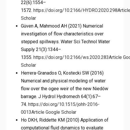
22(6):1554–
1572.
https://doi.org/10.2166/HYDRO.2020.298
Articl
Scholar
Güven A, Mahmood AH (2021) Numerical
investigation of flow characteristics over
stepped spillways. Water Sci Technol Water
Supply 21(3):1344–
1355.
https://doi.org/10.2166/ws.2020.283
Article
Go
Scholar
Herrera-Granados O, Kostecki SW (2016)
Numerical and physical modeling of water
flow over the ogee weir of the new Niedów
barrage. J Hydrol Hydromech 64(1):67–
74.
https://doi.org/10.1515/johh-2016-
0013
Article
Google Scholar
Ho DKH, Riddette KM (2010) Application of
computational fluid dynamics to evaluate