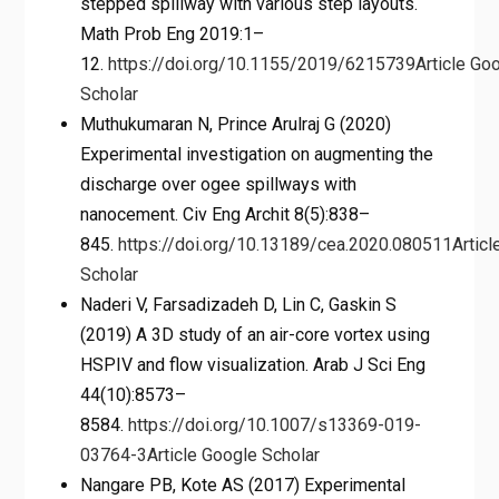
stepped spillway with various step layouts.
Math Prob Eng 2019:1–
12.
https://doi.org/10.1155/2019/6215739
Article
Goo
Scholar
Muthukumaran N, Prince Arulraj G (2020)
Experimental investigation on augmenting the
discharge over ogee spillways with
nanocement. Civ Eng Archit 8(5):838–
845.
https://doi.org/10.13189/cea.2020.080511
Articl
Scholar
Naderi V, Farsadizadeh D, Lin C, Gaskin S
(2019) A 3D study of an air-core vortex using
HSPIV and flow visualization. Arab J Sci Eng
44(10):8573–
8584.
https://doi.org/10.1007/s13369-019-
03764-3
Article
Google Scholar
Nangare PB, Kote AS (2017) Experimental