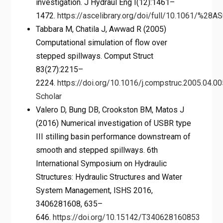
investigation. J Hydraul Eng I(12):1461–
1472.
https://ascelibrary.org/doi/full/10.1061/%28
Tabbara M, Chatila J, Awwad R (2005)
Computational simulation of flow over
stepped spillways. Comput Struct
83(27):2215–
2224.
https://doi.org/10.1016/j.compstruc.2005.04.00
Scholar
Valero D, Bung DB, Crookston BM, Matos J
(2016) Numerical investigation of USBR type
III stilling basin performance downstream of
smooth and stepped spillways. 6th
International Symposium on Hydraulic
Structures: Hydraulic Structures and Water
System Management, ISHS 2016,
3406281608, 635–
646.
https://doi.org/10.15142/T340628160853