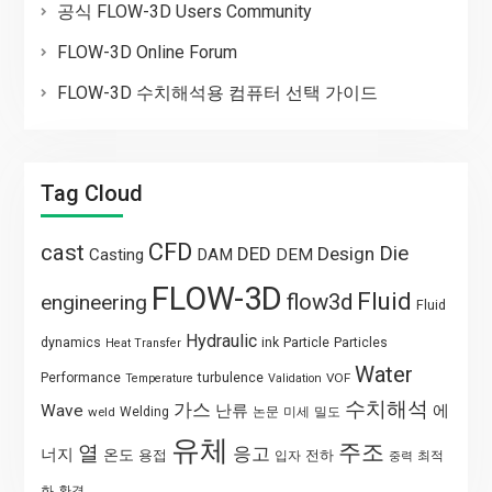
공식 FLOW-3D Users Community
FLOW-3D Online Forum
FLOW-3D 수치해석용 컴퓨터 선택 가이드
Tag Cloud
CFD
cast
Die
DED
Design
Casting
DAM
DEM
FLOW-3D
Fluid
flow3d
engineering
Fluid
Hydraulic
Particle
dynamics
ink
Particles
Heat Transfer
Water
Performance
turbulence
VOF
Temperature
Validation
수치해석
가스
Wave
난류
에
weld
Welding
논문
미세
밀도
유체
주조
열
응고
너지
온도
용접
전하
입자
최적
중력
화
환경