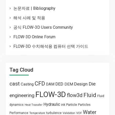
논문자료 | Bibliography
해석 사례 및 적용
공식 FLOW-3D Users Community
FLOW-3D Online Forum
FLOW-3D 수치해석용 컴퓨터 선택 가이드
Tag Cloud
CFD
cast
Die
DED
Design
Casting
DAM
DEM
FLOW-3D
Fluid
flow3d
engineering
Fluid
Hydraulic
Particle
dynamics
ink
Particles
Heat Transfer
Water
Performance
turbulence
VOF
Temperature
Validation