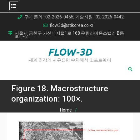
Skip
구매 문의 : 02-2026-0455, 기술지원 : 02-2026-0442
to
flow3d@stikorea.co.kr
content
서울시 금천구 가산디지털1로 168 우림라이온스밸리 B동
301~2
FLOW-3D
세계 최강의 자유표면 수치해석 소프트웨어
Figure 18. Macrostructure
organization: 100×.
Home
ProCAST 시뮬레이션으로 고압 Zr705C 지르코늄 합금 주조
결함 잡고 품질 높이기
Figure 18. Macrostructure organization: 100×.