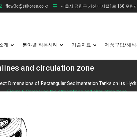
flow3d@stikorea.co.kr
서울시 금천구 가산디지털1로 168 우림라
소개
분야별 적용사례
기술자료
제품구입/해석
lines and circulation zone
ffect Dimensions of Rectangular Sedimentation Tanks on Its Hydr
Figure 6 Comparing the streamlines and circulation zone