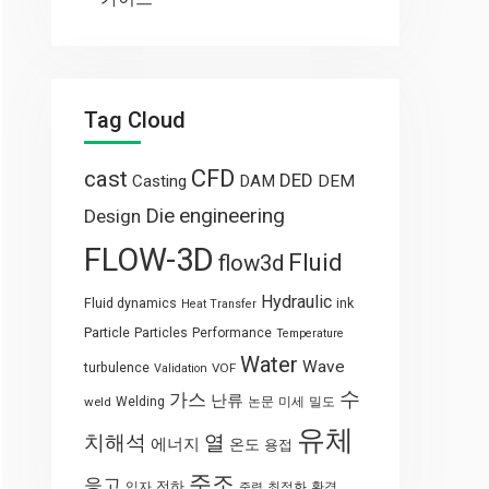
Tag Cloud
CFD
cast
DED
Casting
DAM
DEM
engineering
Die
Design
FLOW-3D
Fluid
flow3d
Hydraulic
Fluid dynamics
ink
Heat Transfer
Particle
Particles
Performance
Temperature
Water
Wave
turbulence
VOF
Validation
수
가스
난류
weld
Welding
논문
미세
밀도
유체
열
치해석
에너지
온도
용접
주조
응고
전하
입자
최적화
환경
중력