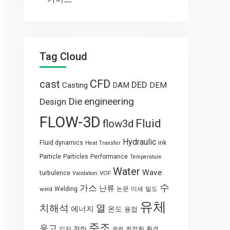
Tag Cloud
CFD
cast
DED
Casting
DAM
DEM
engineering
Die
Design
FLOW-3D
Fluid
flow3d
Hydraulic
Fluid dynamics
ink
Heat Transfer
Particle
Particles
Performance
Temperature
Water
Wave
turbulence
VOF
Validation
수
가스
난류
weld
Welding
논문
미세
밀도
유체
열
치해석
에너지
온도
용접
주조
응고
전하
입자
최적화
환경
중력