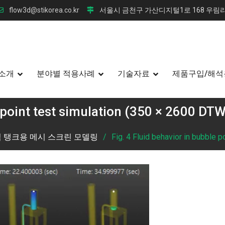
flow3d@stikorea.co.kr
서울시 금천구 가산디지털1로 168 우림라
소개
분야별 적용사례
기술자료
제품구입/해석
e point test simulation (350 × 2600 D
력 탱크용 메시 스크린 모델링
Fig. 4 Fluid behavior in bubble