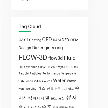
Tag Cloud
CFD
cast
DED
Casting
DAM
DEM
engineering
Die
Design
FLOW-3D
Fluid
flow3d
Hydraulic
Fluid dynamics
ink
Heat Transfer
Particle
Particles
Performance
Temperature
Water
Wave
turbulence
VOF
Validation
수
가스
난류
weld
Welding
논문
미세
밀도
유체
열
치해석
에너지
온도
용접
주조
응고
전하
입자
최적화
환경
중력