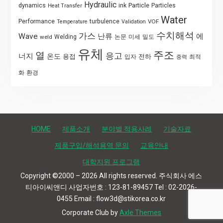
Hydraulic
Particle
dynamics
ink
Particles
Heat Transfer
Water
Performance
turbulence
VOF
Temperature
Validation
수치해석
가스
Wave
난류
에
weld
Welding
논문
미세
밀도
유체
주조
열
응고
너지
온도
용접
전하
입자
최적
중력
화
환경
HOME
제품소개
분야별 적용사례
기술자료
제품구입/해석용역 문의
교육안내
대학지원 프로그램
Copyright ©2000 – 2026 All rights reserved. 주식회사 에스
티아이씨앤디 사업자번호 : 123-81-89457 Tel : 02-2026-
0455 Email : flow3d@stikorea.co.kr
Corporate Club by
Axle Themes