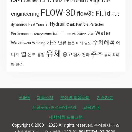
CFD
cast
Die
DED
Design
Casting
DAM
DEM
FLOW-3D
Fluid
flow3d
engineering
Fluid
Hydraulic
Particle
dynamics
ink
Particles
Heat Transfer
Water
Performance
turbulence
VOF
Temperature
Validation
수치해석
가스
Wave
난류
에
weld
Welding
논문
미세
밀도
유체
주조
열
응고
너지
온도
용접
전하
입자
최적
중력
화
환경
HOME
제품소개
분야별 적용사례
기술자료
제품구입/해석용역 문의
교육안내
대학지원 프로그램
Copyright ©2000 – 2026 All rights reserved. 주식회사 에스