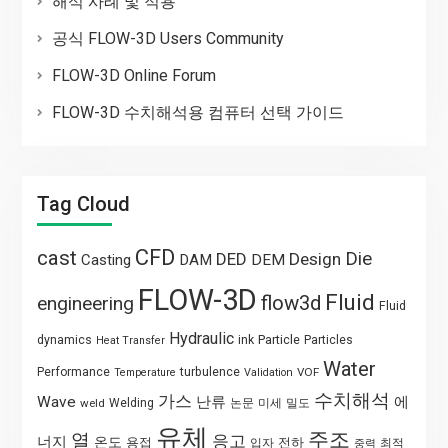
해석 사례 및 적용
공식 FLOW-3D Users Community
FLOW-3D Online Forum
FLOW-3D 수치해석용 컴퓨터 선택 가이드
Tag Cloud
CFD
cast
Die
DED
Design
Casting
DAM
DEM
FLOW-3D
Fluid
flow3d
engineering
Fluid
Hydraulic
Particle
dynamics
ink
Particles
Heat Transfer
Water
Performance
turbulence
VOF
Temperature
Validation
수치해석
가스
Wave
난류
에
weld
Welding
논문
미세
밀도
유체
주조
열
응고
너지
온도
용접
전하
입자
최적
중력