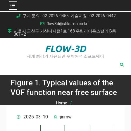
Skip
구매 문의 : 02-2026-0455, 기술지원 : 02-2026-0442
to
flow3d@stikorea.co.kr
content
서울시 금천구 가산디지털1로 168 우림라이온스밸리 B동
301~2
FLOW-3D
세계 최강의 자유표면 수치해석 소프트웨어
Figure 1. Typical values of the
VOF function near free surface
Home
Figure 1. Typical values of the VOF function near free
2025-03-10
jinmw
surface