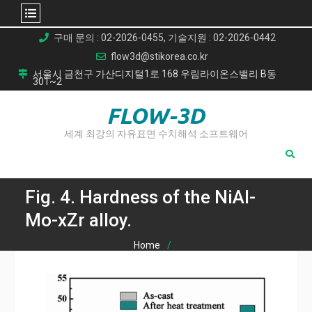
Skip
구매 문의 : 02-2026-0455, 기술지원 : 02-2026-0442
to
flow3d@stikorea.co.kr
content
서울시 금천구 가산디지털1로 168 우림라이온스밸리 B동
301~2
FLOW-3D
세계 최강의 자유표면 수치해석 소프트웨어
Fig. 4. Hardness of the NiAl-
Mo-xZr alloy.
Home
흡입 주조(Suction Casting) NiAl-9Mo 합금: 항공우주 부품의
고온 강도를 위한 획기적인 공정
Fig. 4. Hardness of the NiAl-Mo-xZr alloy.