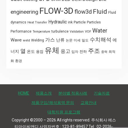
FLOW-3D
Fluid
flow3d
engineering
Fluid
Hydraulic
Particle
dynamics
ink
Particles
Heat Transfer
Water
Performance
turbulence
VOF
Temperature
Validation
수치해석
가스
Wave
난류
에
weld
Welding
논문
미세
밀도
유체
주조
열
응고
너지
온도
용접
전하
입자
최적
중력
화
환경
HOME
제품소개
분야별 적용사례
기술자료
제품구입/해석용역 문의
교육안내
대학지원 프로그램
Copyright ©2000 – 2026 All rights reserved. 주식회사 에스
티아이씨앤디 사업자번호 : 123-81-89457 Tel : 02-2026-