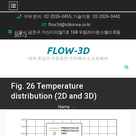
Skip
구매 문의 : 02-2026-0455, 기술지원 : 02-2026-0442
to
flow3d@stikorea.co.kr
content
서울시 금천구 가산디지털1로 168 우림라이온스밸리 B동
301~2
FLOW-3D
세계 최강의 자유표면 수치해석 소프트웨어
Fig. 26 Temperature
distribution (2D and 3D)
Home
터빈 익렬의 결합 유동 및 열전달 분석: 고정밀 CHT 시뮬레이
션 연구
Fig. 26 Temperature distribution (2D and 3D)