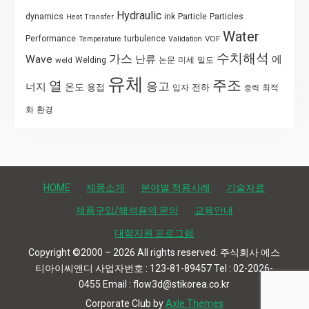
Hydraulic
Particle
dynamics
ink
Particles
Heat Transfer
Water
Performance
turbulence
VOF
Temperature
Validation
수치해석
가스
Wave
난류
에
weld
Welding
논문
미세
밀도
유체
주조
열
응고
너지
온도
용접
전하
입자
최적
중력
화
환경
HOME
제품소개
분야별 적용사례
기술자료
제품구입/해석용역 문의
교육안내
대학지원 프로그램
Copyright ©2000 – 2026 All rights reserved. 주식회사 에스
티아이씨앤디 사업자번호 : 123-81-89457 Tel : 02-2026-
0455 Email : flow3d@stikorea.co.kr
Corporate Club by
Axle Themes