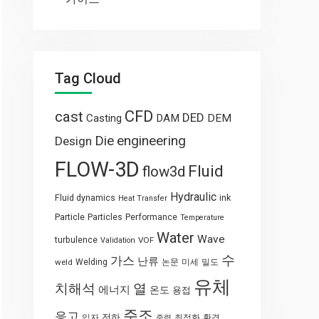
Tag Cloud
CFD
cast
DED
Casting
DAM
DEM
engineering
Die
Design
FLOW-3D
Fluid
flow3d
Hydraulic
Fluid dynamics
ink
Heat Transfer
Particle
Particles
Performance
Temperature
Water
Wave
turbulence
VOF
Validation
수
가스
난류
weld
Welding
논문
미세
밀도
유체
열
치해석
에너지
온도
용접
주조
응고
전하
입자
최적화
환경
중력