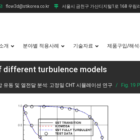
flow3d@stikorea.co.kr
서울시 금천구 가산디지털1로 168 우림라
소개
분야별 적용사례
기술자료
제품구입/해석
of different turbulence models
 유동 및 열전달 분석: 고정밀 CHT 시뮬레이션 연구
Fig. 19 