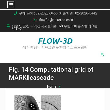
Skip
구매 문의 : 02-2026-0455, 기술지원 : 02-2026-0442
to
flow3d@stikorea.co.kr
content
서울시 금천구 가산디지털1로 168 우림라이온스밸리 B동
301~2
FLOW-3D
세계 최강의 자유표면 수치해석 소프트웨어
Fig. 14 Computational grid of
MARKⅡcascade
Home
터빈 익렬의 결합 유동 및 열전달 분석: 고정밀 CHT 시뮬레이
션 연구
Fig. 14 Computational grid of MARKⅡcascade