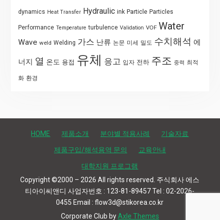
Hydraulic
Particle
dynamics
ink
Particles
Heat Transfer
Water
Performance
turbulence
VOF
Temperature
Validation
수치해석
가스
Wave
난류
에
weld
Welding
논문
미세
밀도
유체
주조
열
응고
너지
온도
용접
전하
입자
최적
중력
화
환경
HOME
제품소개
분야별 적용사례
기술자료
제품구입/해석용역 문의
교육안내
대학지원 프로그램
Copyright ©2000 – 2026 All rights reserved. 주식회사 에스
티아이씨앤디 사업자번호 : 123-81-89457 Tel : 02-2026-
0455 Email : flow3d@stikorea.co.kr
Corporate Club by
Axle Themes