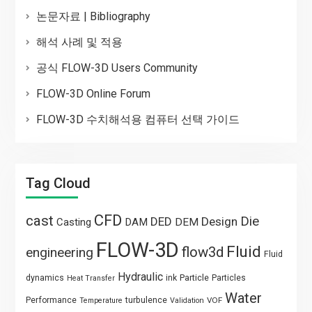
논문자료 | Bibliography
해석 사례 및 적용
공식 FLOW-3D Users Community
FLOW-3D Online Forum
FLOW-3D 수치해석용 컴퓨터 선택 가이드
Tag Cloud
CFD
cast
Die
DED
Design
Casting
DAM
DEM
FLOW-3D
Fluid
flow3d
engineering
Fluid
Hydraulic
Particle
dynamics
ink
Particles
Heat Transfer
Water
Performance
turbulence
VOF
Temperature
Validation