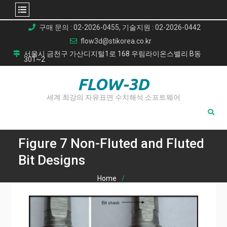
Skip
구매 문의 : 02-2026-0455, 기술지원 : 02-2026-0442
to
flow3d@stikorea.co.kr
content
서울시 금천구 가산디지털1로 168 우림라이온스밸리 B동
301~2
FLOW-3D
세계 최강의 자유표면 수치해석 소프트웨어
Figure 7 Non-Fluted and Fluted
Bit Designs
Home
자동차 경량화의 혁신 솔루션: 이종 소재 이종 접합 기술 분석
마찰 비트 접합(Friction Bit Joining, FBJ)을 이용한 알루미늄
과 초고강도강의 고강도 체결 타당성 연구