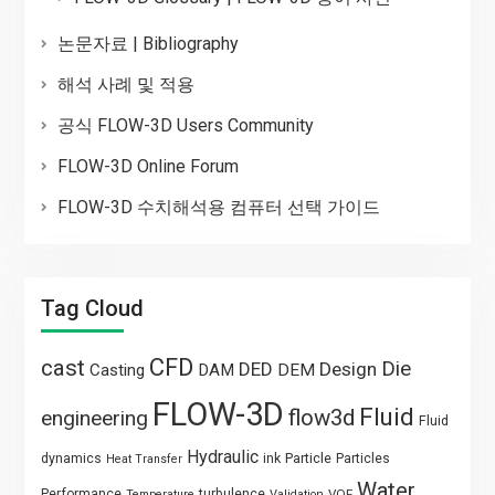
논문자료 | Bibliography
해석 사례 및 적용
공식 FLOW-3D Users Community
FLOW-3D Online Forum
FLOW-3D 수치해석용 컴퓨터 선택 가이드
Tag Cloud
CFD
cast
Die
DED
Design
Casting
DAM
DEM
FLOW-3D
Fluid
flow3d
engineering
Fluid
Hydraulic
Particle
dynamics
ink
Particles
Heat Transfer
Water
Performance
turbulence
VOF
Temperature
Validation