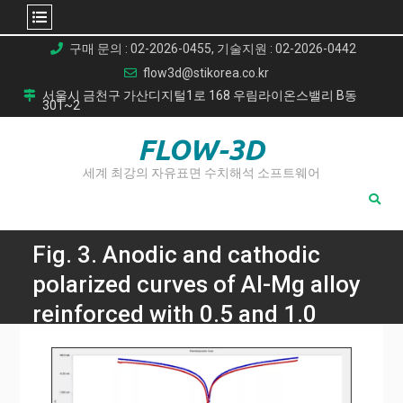
Skip
구매 문의 : 02-2026-0455, 기술지원 : 02-2026-0442
to
flow3d@stikorea.co.kr
content
서울시 금천구 가산디지털1로 168 우림라이온스밸리 B동
301~2
FLOW-3D
세계 최강의 자유표면 수치해석 소프트웨어
Fig. 3. Anodic and cathodic
polarized curves of Al-Mg alloy
reinforced with 0.5 and 1.0
wt.% Sr
Home
스트론튬(Sr) 첨가로 Al-Mg 합금의 기계적 특성 및 내식성 극