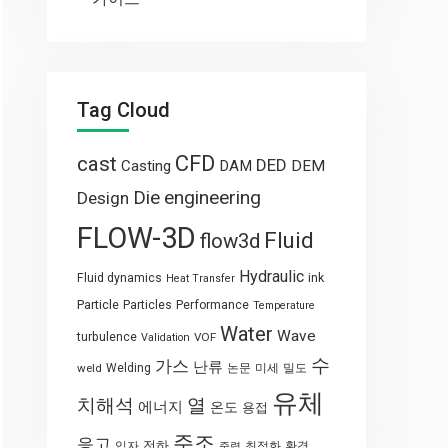
Tag Cloud
CFD
cast
DED
Casting
DAM
DEM
engineering
Die
Design
FLOW-3D
Fluid
flow3d
Hydraulic
Fluid dynamics
ink
Heat Transfer
Particle
Particles
Performance
Temperature
Water
Wave
turbulence
VOF
Validation
수
가스
난류
weld
Welding
논문
미세
밀도
유체
열
치해석
에너지
온도
용접
주조
응고
전하
입자
최적화
환경
중력