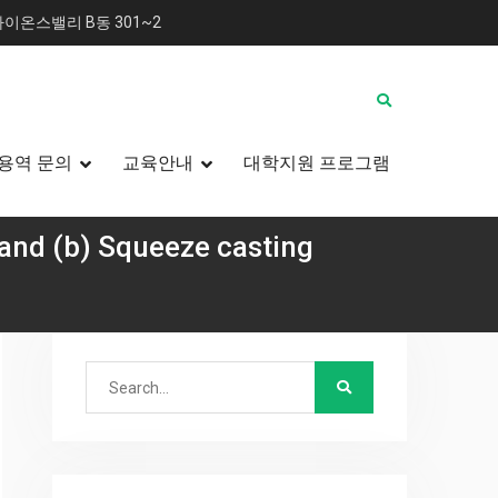
이온스밸리 B동 301~2
용역 문의
교육안내
대학지원 프로그램
 and (b) Squeeze casting
적 조건 발견
 casting parameters.
Search
for: