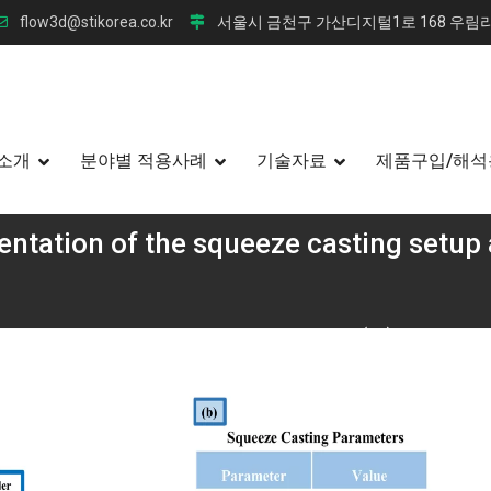
flow3d@stikorea.co.kr
서울시 금천구 가산디지털1로 168 우림라
소개
분야별 적용사례
기술자료
제품구입/해석
entation of the squeeze casting setup
즈 캐스팅 Zn-Al 합금의 기계적 특성 향상: 칼슘(Ca) 첨가의 최
tic representation of the squeeze casting setup and (b) Squeeze