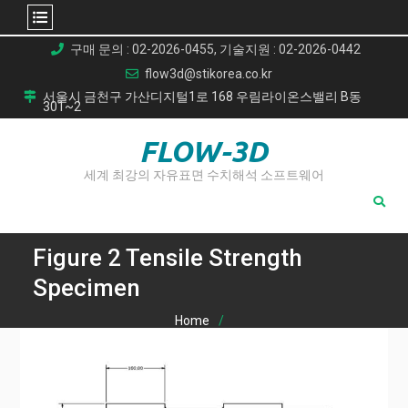
Skip
구매 문의 : 02-2026-0455, 기술지원 : 02-2026-0442
to
flow3d@stikorea.co.kr
content
서울시 금천구 가산디지털1로 168 우림라이온스밸리 B동
301~2
FLOW-3D
세계 최강의 자유표면 수치해석 소프트웨어
Figure 2 Tensile Strength
Specimen
Home
사형 주조 공법으로 제조된 Cu-Zn 합금(황동)의 공정 설계, 개
발 및 기계적 특성 분석
Figure 2 Tensile Strength Specimen