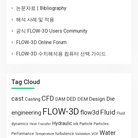
논문자료 | Bibliography
해석 사례 및 적용
공식 FLOW-3D Users Community
FLOW-3D Online Forum
FLOW-3D 수치해석용 컴퓨터 선택 가이드
Tag Cloud
CFD
cast
Die
DED
Design
Casting
DAM
DEM
FLOW-3D
Fluid
flow3d
engineering
Fluid
Hydraulic
Particle
dynamics
ink
Particles
Heat Transfer
Water
Performance
turbulence
VOF
Temperature
Validation