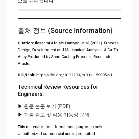
으로 기대됩니다.
출처 정보 (Source Information)
Citation:
Ilesanmi Afolabi Daniyan, et al. (2021). Process
Design, Development and Mechanical Analysis of Cu-Zn
Alloy Produced by Sand Casting Process . Research
Article.
DOI/Link:
https://doi.org/10.21203/rs.3.rs-159895/v1
Technical Review Resources for
Engineers:
▶
원문 논문 보기 (PDF)
▶
기술 검토 및 적용 가능성 문의
This material is for informational purposes only.
Unauthorized commercial use is prohibited.