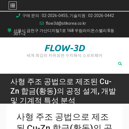
Skip
구매 문의 : 02-2026-0455, 기술지원 : 02-2026-0442
to
flow3d@stikorea.co.kr
content
서울시 금천구 가산디지털1로 168 우림라이온스밸리 B동
301~2
FLOW-3D
세계 최강의 자유표면 수치해석 소프트웨어
사형 주조 공법으로 제조된 Cu-
Zn 합금(황동)의 공정 설계, 개발
및 기계적 특성 분석
Home
사형 주조 공법으로 제조
사형 주조 공법으로 제조된 Cu-Zn 합금(황동)의 공정 설계, 개
발 및 기계적 특성 분석
된 Cu-Zn 합금(황동)의 공