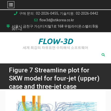
Skip
구매 문의 : 02-2026-0455, 기술지원 : 02-2026-0442
to
flow3d@stikorea.co.kr
content
서울시 금천구 가산디지털1로 168 우림라이온스밸리 B동
301~2
FLOW-3D
세계 최강의 자유표면 수치해석 소프트웨어
Figure 7 Streamline plot for
SKW model for four-jet (upper)
case and three-jet case
Home
불안정한 유동 불안정성 제거를 위한 차세대 원자로(VHTR) 하
부 플레넘(Lower Plenum) 유동의 CFD 수치 모사 연구