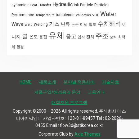
Hydraulic
Particle
dynamics
ink
Particles
Heat Transfer
Water
Performance
turbulence
VOF
Temperature
Validation
수치해석
가스
Wave
난류
에
weld
Welding
논문
미세
밀도
유체
주조
열
응고
너지
온도
용접
전하
입자
최적
중력
화
환경
HOME
제품소개
분야별 적용사례
기술자료
제품구입/해석용역 문의
교육안내
대학지원 프로그램
Copyright ©2000 – 2026 All rights reserved. 주식회사 에스
티아이씨앤디 사업자번호 : 123-81-89457 Tel : 02-2026-
0455 Email : flow3d@stikorea.co.kr
Corporate Club by
Axle Themes