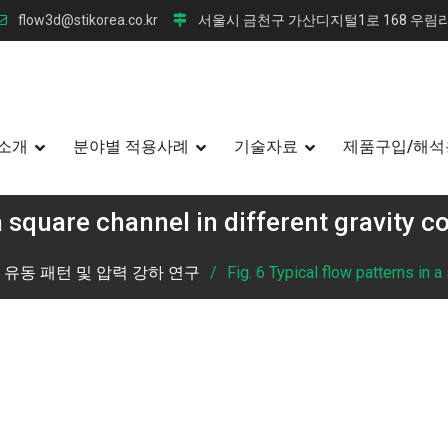
flow3d@stikorea.co.kr
서울시 금천구 가산디지털1로 168 우림라
소개
분야별 적용사례
기술자료
제품구입/해석
 a square channel in different gravity 
 유동 패턴 및 압력 강하 연구
Fig. 6 Typical flow patterns in 