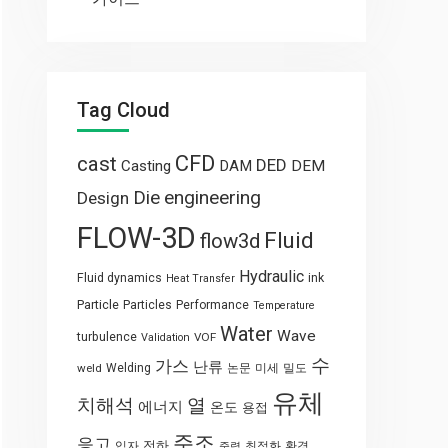
Tag Cloud
CFD
cast
DED
Casting
DAM
DEM
engineering
Die
Design
FLOW-3D
Fluid
flow3d
Hydraulic
Fluid dynamics
ink
Heat Transfer
Particle
Particles
Performance
Temperature
Water
Wave
turbulence
VOF
Validation
수
가스
난류
weld
Welding
논문
미세
밀도
유체
열
치해석
에너지
온도
용접
주조
응고
전하
입자
최적화
환경
중력