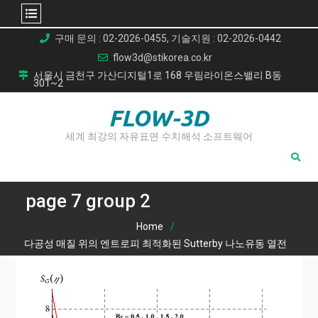
Skip
구매 문의 : 02-2026-0455, 기술지원 : 02-2026-0442
to
flow3d@stikorea.co.kr
content
서울시 금천구 가산디지털1로 168 우림라이온스밸리 B동
301~2
FLOW-3D
세계 최강의 자유표면 수치해석 소프트웨어
page 7 group 2
Home
다공성 매질 위의 엔트로피 최적화된 Sutterby 나노유동 열전
달 해석
page 7 group 2