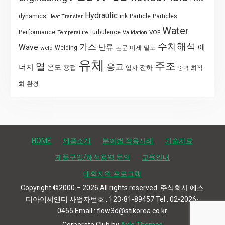
Hydraulic
Particle
dynamics
ink
Particles
Heat Transfer
Water
Performance
turbulence
VOF
Temperature
Validation
수치해석
가스
Wave
난류
에
weld
Welding
논문
미세
밀도
유체
주조
열
응고
너지
온도
용접
전하
입자
최적
중력
화
환경
HOME
제품소개
분야별 적용사례
기술자료
제품구입/해석용역 문의
교육안내
대학지원 프로그램
Copyright ©2000 – 2026 All rights reserved. 주식회사 에스
티아이씨앤디 사업자번호 : 123-81-89457 Tel : 02-2026-
0455 Email : flow3d@stikorea.co.kr