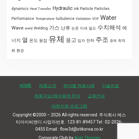
Hydraulic
Particle
dynamics
ink
Particles
Heat Transfer
Water
Performance
turbulence
VOF
Temperature
Validation
수치해석
가스
Wave
난류
에
weld
Welding
논문
미세
밀도
유체
주조
열
응고
너지
온도
용접
전하
입자
최적
중력
화
환경
HOME
제품소개
분야별 적용사례
기술자료
제품구입/해석용역 문의
교육안내
대학지원 프로그램
Copyright ©2000 – 2026 All rights reserved. 주식회사 에스
티아이씨앤디 사업자번호 : 123-81-89457 Tel : 02-2026-
0455 Email : flow3d@stikorea.co.kr
Corporate Club by
Axle Themes