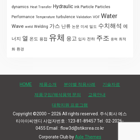
Hydraulic
Particle
dynamics
ink
Particles
Heat Transfer
Water
Performance
turbulence
VOF
Temperature
Validation
수치해석
가스
Wave
난류
에
weld
Welding
논문
미세
밀도
유체
주조
열
응고
너지
온도
용접
전하
입자
최적
중력
화
환경
HOME
제품소개
분야별 적용사례
기술자료
제품구입/해석용역 문의
교육안내
대학지원 프로그램
Copyright ©2000 – 2026 All rights reserved. 주식회사 에스
티아이씨앤디 사업자번호 : 123-81-89457 Tel : 02-2026-
0455 Email : flow3d@stikorea.co.kr
Corporate Club by
Axle Themes