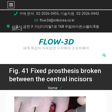
Skip
구매 문의 : 02-2026-0455, 기술지원 : 02-2026-0442
to
flow3d@stikorea.co.kr
content
서울시 금천구 가산디지털1로 168 우림라이온스밸리 B동
301~2
FLOW-3D
세계 최강의 자유표면 수치해석 소프트웨어
Fig. 41 Fixed prosthesis broken
between the central incisors
Home
구강 내 레이저 용접(Intraoral Laser Welding, ILW): 치과 임상
에서의 새로운 혁신
Fig. 41 Fixed prosthesis broken between the central incisors