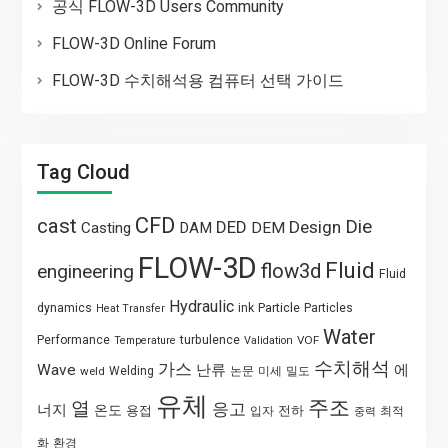
공식 FLOW-3D Users Community
FLOW-3D Online Forum
FLOW-3D 수치해석용 컴퓨터 선택 가이드
Tag Cloud
CFD
cast
Die
DED
Design
Casting
DAM
DEM
FLOW-3D
Fluid
flow3d
engineering
Fluid
Hydraulic
Particle
dynamics
ink
Particles
Heat Transfer
Water
Performance
turbulence
VOF
Temperature
Validation
수치해석
가스
Wave
난류
에
weld
Welding
논문
미세
밀도
유체
주조
열
응고
너지
온도
용접
전하
입자
최적
중력
화
환경