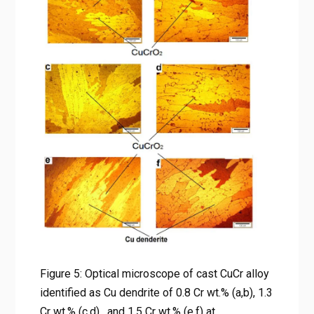
100X and 200X.
Home
교반 주조(Stir Casting)를 통한 CuCr 합금의 기계적 특성 향
상: R&D 엔지니어를 위한 미세구조 분석 및 최적화
Figure 5: Optical microscope of cast CuCr alloy identified as
Cu dendrite of 0.8 Cr wt.% (a,b), 1.3 Cr wt.% (c,d) , and 1.5 Cr
wt.% (e,f) at magnification 100X and 200X.
Figure 5: Optical microscope of cast CuCr alloy
identified as Cu dendrite of 0.8 Cr wt.% (a,b), 1.3
Cr wt.% (c,d) , and 1.5 Cr wt.% (e,f) at