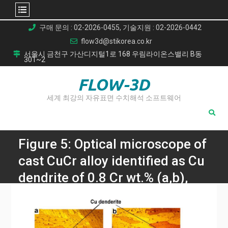
Skip
구매 문의 : 02-2026-0455, 기술지원 : 02-2026-0442
to
flow3d@stikorea.co.kr
content
서울시 금천구 가산디지털1로 168 우림라이온스밸리 B동
301~2
FLOW-3D
세계 최강의 자유표면 수치해석 소프트웨어
Figure 5: Optical microscope of
cast CuCr alloy identified as Cu
dendrite of 0.8 Cr wt.% (a,b),
1.3 Cr wt.% (c,d) , and 1.5 Cr
wt.% (e,f) at magnification