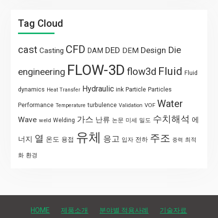
Tag Cloud
CFD
cast
Die
DED
Design
Casting
DAM
DEM
FLOW-3D
Fluid
flow3d
engineering
Fluid
Hydraulic
Particle
dynamics
ink
Particles
Heat Transfer
Water
Performance
turbulence
VOF
Temperature
Validation
수치해석
가스
Wave
난류
에
weld
Welding
논문
미세
밀도
유체
주조
열
응고
너지
온도
용접
전하
입자
최적
중력
화
환경
HOME
제품소개
분야별 적용사례
기술자료