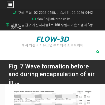
Skip
구매 문의 : 02-2026-0455, 기술지원 : 02-2026-0442
to
flow3d@stikorea.co.kr
content
서울시 금천구 가산디지털1로 168 우림라이온스밸리 B동
301~2
FLOW-3D
세계 최강의 자유표면 수치해석 소프트웨어
Fig. 7 Wave formation before
and during encapsulation of air
in …
Home
고압 다이캐스팅 공정의 1단계 피스톤 속도가 충전실 파형 형
성에 미치는 영향 분석