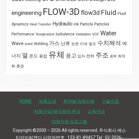
FLOW-3D
Fluid
flow3d
engineering
Fluid
Hydraulic
Particle
dynamics
ink
Particles
Heat Transfer
Water
Performance
turbulence
VOF
Temperature
Validation
수치해석
가스
Wave
난류
에
weld
Welding
논문
미세
밀도
유체
주조
열
응고
너지
온도
용접
전하
입자
최적
중력
화
환경
HOME
제품소개
분야별 적용사례
기술자료
제품구입/해석용역 문의
교육안내
대학지원 프로그램
Copyright ©2000 – 2026 All rights reserved. 주식회사 에스
티아이씨앤디 사업자번호 : 123-81-89457 Tel : 02-2026-