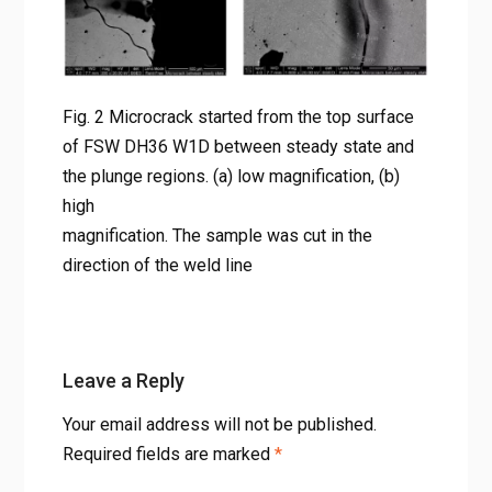
magnification. The sample was
cut in the direction of the weld
line
Home
Fig. 2 Microcrack started from the top surface
강재 마찰교반용접 결함 완벽 분석: 두 가지 새로운 결함 유형
of FSW DH36 W1D between steady state and
과 최적 공정 조건
the plunge regions. (a) low magnification, (b)
Fig. 2 Microcrack started from the top surface of FSW DH36
high
W1D between steady state and the plunge regions. (a) low
magnification. The sample was cut in the
magnification, (b) high magnification. The sample was cut
direction of the weld line
in the direction of the weld line
Leave a Reply
Your email address will not be published.
Required fields are marked
*