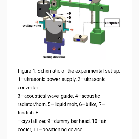
acoustic radiator/horn, 5—
liquid melt, 6—billet, 7—tundish,
8 —crystallizer, 9—dummy bar
head, 10—air cooler, 11—
positioning device.
Home
가변 주파수 초음파 처리: ZK60 마그네슘 합금의 결정립 미세
화 및 기계적 물성 극대화
Figure 1. Schematic of the experimental set-up:
Figure 1. Schematic of the experimental set-up: 1—
1—ultrasonic power supply, 2—ultrasonic
ultrasonic power supply, 2—ultrasonic converter, 3—
converter,
acoustical wave-guide, 4—acoustic radiator/horn, 5—liquid
3—acoustical wave-guide, 4—acoustic
melt, 6—billet, 7—tundish, 8 —crystallizer, 9—dummy bar
head, 10—air cooler, 11—positioning device.
radiator/horn, 5—liquid melt, 6—billet, 7—
tundish, 8
—crystallizer, 9—dummy bar head, 10—air
cooler, 11—positioning device.