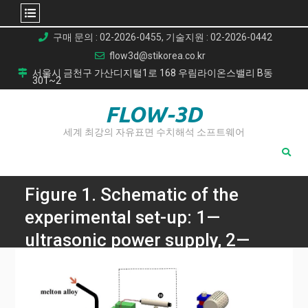
Skip
구매 문의 : 02-2026-0455, 기술지원 : 02-2026-0442
to
flow3d@stikorea.co.kr
content
서울시 금천구 가산디지털1로 168 우림라이온스밸리 B동
301~2
FLOW-3D
세계 최강의 자유표면 수치해석 소프트웨어
Figure 1. Schematic of the
experimental set-up: 1—
ultrasonic power supply, 2—
ultrasonic converter, 3—
acoustical wave-guide, 4—